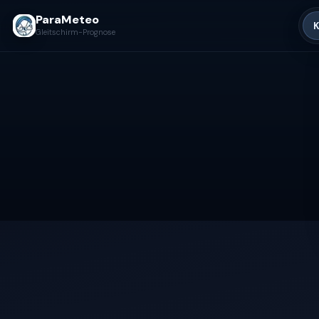
ParaMeteo
K
Gleitschirm-Prognose