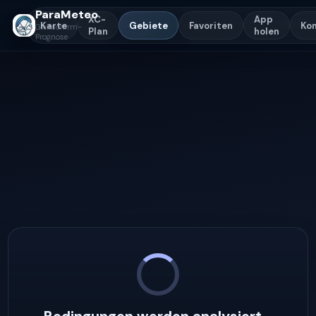
ParaMeteo
XC-
App
Karte
Gebiete
Favoriten
Ko
Gleitschirm-
Plan
holen
Prognose