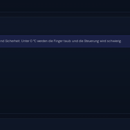
d Sicherheit. Unter 0 °C werden die Finger taub und die Steuerung wird schwierig.