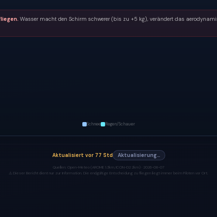
liegen.
Wasser macht den Schirm schwerer (bis zu +5 kg), verändert das aerodynamisc
Schnee
Regen/Schauer
Aktualisiert
vor 77 Std
Aktualisierung…
Quellen:
Open-Meteo (AROME 1.3km, ICON-D2 2km) ·
2026-08-07
⚠️ Dieser Bericht dient nur zur Information. Die endgültige Entscheidung zu fliegen liegt immer beim Piloten vor Ort.