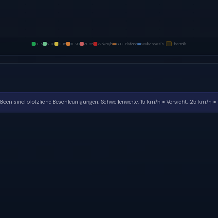
0–5
6–10
11–15
16–20
21–25
>25
km/h
GBH-Plafond
Wolkenbasis
Thermik
. Böen sind plötzliche Beschleunigungen.
Schwellenwerte: 15 km/h = Vorsicht, 25 km/h = k