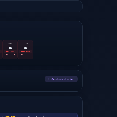
19
h
20
h
☁️
☁️
NO-GO
NO-GO
Rückenwind
Rückenwind
KI-Analyse starten