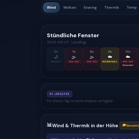
Wind
Wolken
Soaring
Thermik
Temp
Stündliche Fenster
2026-08-07
·
Lokalflug
6
h
7
h
8
h
9
h
10
h
🌙
🌫
🌫
☁️
☁️
NACHT
NO-GO
NO-GO
MARGINAL
NO-GO
Rückenwind
KI-ANALYSE
Für diesen Tag ist keine Analyse verfügbar.
📊
Wind & Thermik in der Höhe
🎓
Gesamta