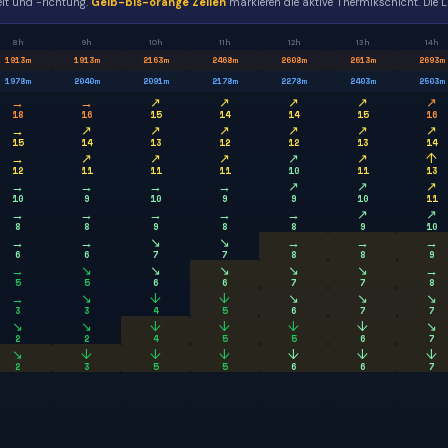
it und -richtung.
Gelb-bis-orange Zellen
markieren die aktive Thermikschicht. Die L
8h
9h
10h
11h
12h
13h
14h
1913
m
1913
m
2163
m
2468
m
2608
m
2613
m
2693
m
1978
m
2040
m
2091
m
2178
m
2278
m
2403
m
2503
m
→
→
↗
↗
↗
↗
↗
18
16
15
14
14
15
16
→
↗
↗
↗
↗
↗
↗
15
14
13
12
12
13
14
→
↗
↗
↗
↗
↗
↑
12
11
11
11
10
11
13
→
→
→
→
↗
↗
↗
10
9
10
9
9
10
11
→
→
→
→
→
↗
↗
8
8
9
8
8
9
10
→
→
↘
↘
→
→
→
6
6
7
7
8
8
9
→
↘
↘
↘
↘
↘
→
5
5
6
6
7
7
8
→
↘
↓
↓
↘
↘
↘
3
3
4
5
6
7
7
↘
↘
↓
↓
↓
↓
↘
2
2
4
5
5
6
7
↘
↓
↓
↓
↓
↓
↓
2
3
5
5
6
6
7