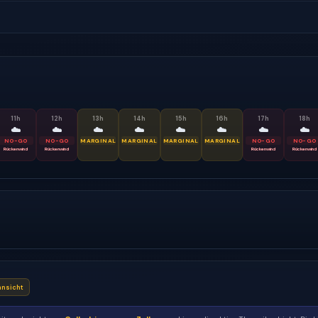
11
h
12
h
13
h
14
h
15
h
16
h
17
h
18
h
☁️
☁️
☁️
☁️
☁️
☁️
☁️
☁️
NO-GO
NO-GO
MARGINAL
MARGINAL
MARGINAL
MARGINAL
NO-GO
NO-GO
Rückenwind
Rückenwind
Rückenwind
Rückenwind
nsicht