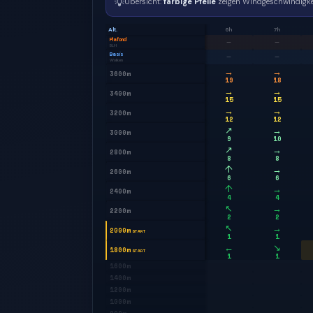
💡
Übersicht:
farbige Pfeile
zeigen Windgeschwindigke
Alt.
6h
7h
Plafond
—
—
BLH
Basis
—
—
Wolken
→
→
3600m
19
18
→
→
3400m
15
15
→
→
3200m
12
12
↗
→
3000m
9
10
↗
→
2800m
8
8
↑
→
2600m
6
6
↑
→
2400m
4
4
↖
→
2200m
2
2
↖
→
2000m
START
1
1
←
↘
1800m
START
1
1
1600m
1400m
1200m
1000m