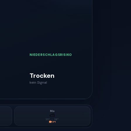
NIEDERSCHLAGSRISIKO
Trocken
kein Signal
Mo
⛅
13
° ·
18
°
43
%