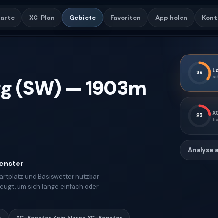
arte
XC-Plan
Gebiete
Favoriten
App holen
Kont
Lo
35
si
g (SW)
—
1903
m
X
23
ta
Analyse 
Fenster
tartplatz und Basiswetter nutzbar
zeugt, um sich lange einfach oder
r
XC-Fenster
Kein klares XC-Fenster