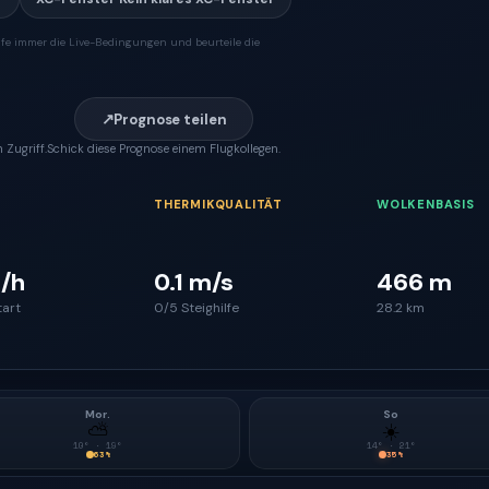
fe immer die Live-Bedingungen und beurteile die
↗
Prognose teilen
 Zugriff.
Schick diese Prognose einem Flugkollegen.
THERMIKQUALITÄT
WOLKENBASIS
/h
0.1 m/s
466 m
tart
0/5 Steighilfe
28.2 km
Mor.
So
⛅
☀️
10
° ·
19
°
14
° ·
21
°
63
%
35
%