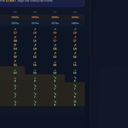
inie
START
zeigt die Startplatzhöhe.
15h
16h
17h
18h
2653
m
2558
m
2438
m
2268
m
2553
m
2578
m
2578
m
2490
m
↗
↗
↗
↗
17
18
19
19
↗
↗
↗
↗
15
16
17
17
↑
↗
↗
↗
14
14
15
14
↗
↗
↗
↗
12
13
13
12
↗
→
→
→
11
11
12
11
→
→
→
→
10
10
10
10
→
→
↘
↘
9
9
9
8
↘
↘
↘
↘
7
7
7
7
↘
↘
↘
↘
7
7
6
6
↘
↘
↘
↓
7
7
6
6