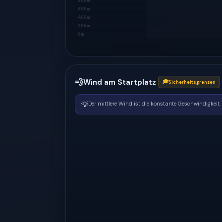
800m
600m
400m
200m
0m
💨
Wind am Startplatz
🎓
Sicherheitsgrenzen
💡
Der mittlere Wind ist die konstante Geschwindigkeit