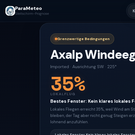
ParaMeteo
K
Gleitschirm-Prognose
Grenzwertige Bedingungen
Axalp Windeeg
Imported
·
Ausrichtung
SW · 225°
35
%
LOKALFLUG
Bestes Fenster
:
Kein klares lokales 
Lokales Fliegen erreicht 35%, weil Wind am S
bleiben, der Tag aber nicht genug Steigen er
lohnend anzufühlen.
Lokales Fenster
Kein klares lokales Fenste