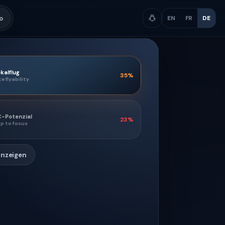
o
EN
FR
DE
kalflug
35
%
te flyability
C-Potenzial
23
%
p to focus
anzeigen