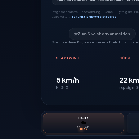
Prognosebasierte Einschätzung — keine Flugfreigabe. Prü
Lage vor Ort.
So funktionieren die Scores
☆
Zum Speichern anmelden
Speichere diese Prognose in deinem Konto für schnellen
STARTWIND
BÖEN
5 km/h
22 km
N · 345°
ruppiger S
Heute
☁️
9
° ·
15
°
35
%