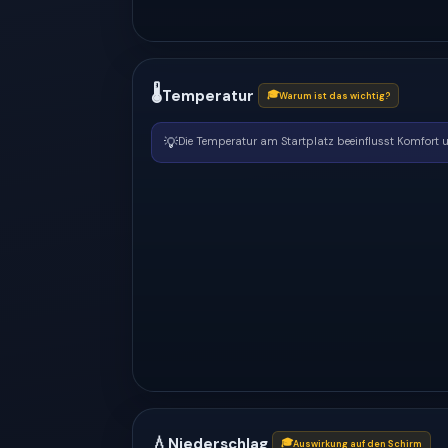
🌡
Temperatur
🎓
Warum ist das wichtig?
💡
Die Temperatur am Startplatz beeinflusst Komfort un
💧
Niederschlag
🎓
Auswirkung auf den Schirm