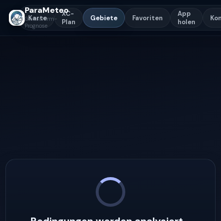
ParaMeteo
XC-
App
Karte
Gebiete
Favoriten
Ko
Gleitschirm-
Plan
holen
Prognose