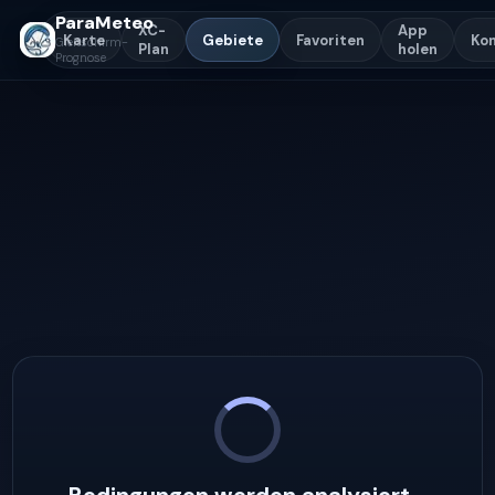
ParaMeteo
XC-
App
Karte
Gebiete
Favoriten
Ko
Gleitschirm-
Plan
holen
Prognose