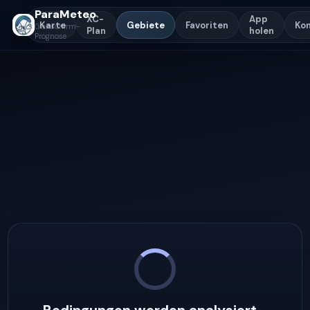
ParaMeteo
XC-
App
Karte
Gebiete
Favoriten
Ko
Gleitschirm-
Plan
holen
Prognose