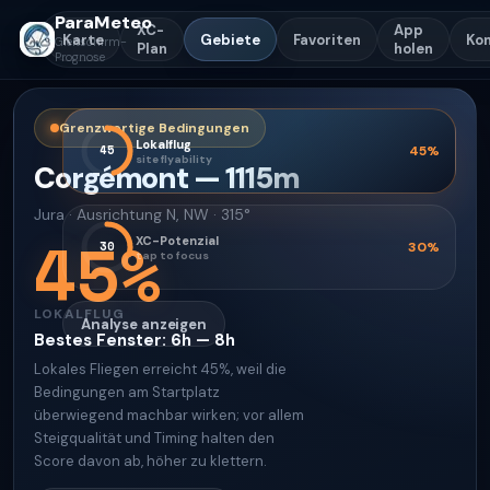
ParaMeteo
XC-
App
Karte
Gebiete
Favoriten
Ko
Gleitschirm-
Plan
holen
Prognose
Grenzwertige Bedingungen
Lokalflug
45
45
%
site flyability
Corgémont
—
1115
m
Jura
·
Ausrichtung
N, NW · 315°
45
%
XC-Potenzial
30
30
%
tap to focus
LOKALFLUG
Analyse anzeigen
Bestes Fenster
:
6h — 8h
Lokales Fliegen erreicht 45%, weil die
Bedingungen am Startplatz
überwiegend machbar wirken; vor allem
Steigqualität und Timing halten den
Score davon ab, höher zu klettern.