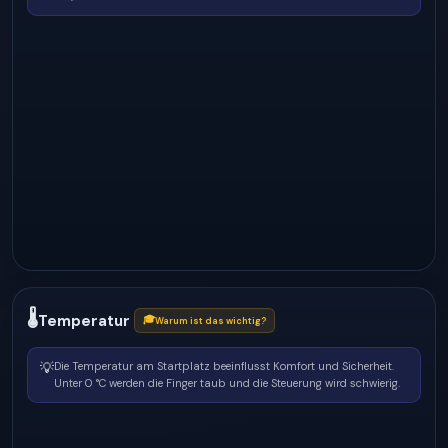
🌡
Temperatur
🎓
Warum ist das wichtig?
💡
Die Temperatur am Startplatz beeinflusst Komfort und Sicherheit.
Unter 0 °C werden die Finger taub und die Steuerung wird schwierig.