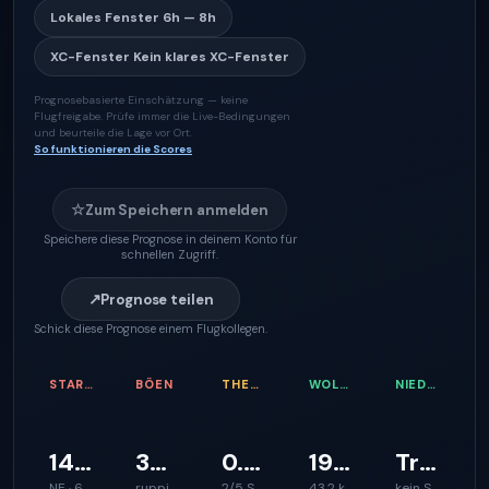
Lokales Fenster
6h — 8h
XC-Fenster
Kein klares XC-Fenster
Prognosebasierte Einschätzung — keine
Flugfreigabe. Prüfe immer die Live-Bedingungen
und beurteile die Lage vor Ort.
So funktionieren die Scores
☆
Zum Speichern anmelden
Speichere diese Prognose in deinem Konto für
schnellen Zugriff.
↗
Prognose teilen
Schick diese Prognose einem Flugkollegen.
STARTWIND
BÖEN
THERMIKQUALITÄT
WOLKENBASIS
NIEDERSCHLAGSRISIKO
14 km/h
37 km/h
0.2 m/s
1987 m
Trocken
NE · 60°
ruppiger Start
2/5 Steighilfe
43.2 km
kein Signal