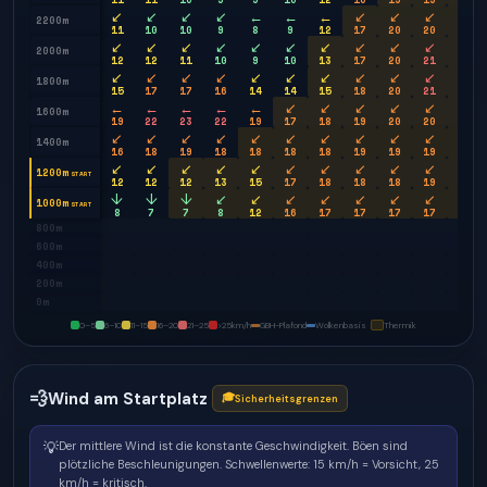
↙
↙
↙
↙
←
←
←
↙
↙
↙
↙
2200m
11
10
10
9
8
9
12
17
20
20
20
↙
↙
↙
↙
↙
↙
↙
↙
↙
↙
↙
2000m
12
12
11
10
9
10
13
17
20
21
20
↙
↙
↙
↙
↙
↙
↙
↙
↙
↙
↙
1800m
15
17
17
16
14
14
15
18
20
21
20
←
←
←
←
←
↙
↙
↙
↙
↙
↙
1600m
19
22
23
22
19
17
18
19
20
20
20
↙
↙
↙
↙
↙
↙
↙
↙
↙
↙
↙
1400m
16
18
19
18
18
18
18
19
19
19
20
↙
↙
↙
↙
↙
↙
↙
↙
↙
↙
↙
1200m
START
12
12
12
13
15
17
18
18
18
19
19
↓
↓
↓
↙
↙
↙
↙
↙
↙
↙
↙
1000m
START
8
7
7
8
12
16
17
17
17
17
17
800m
600m
400m
200m
0m
0–5
6–10
11–15
16–20
21–25
>25
km/h
GBH-Plafond
Wolkenbasis
Thermik
💨
Wind am Startplatz
🎓
Sicherheitsgrenzen
💡
Der mittlere Wind ist die konstante Geschwindigkeit. Böen sind
plötzliche Beschleunigungen.
Schwellenwerte: 15 km/h = Vorsicht, 25
km/h = kritisch.