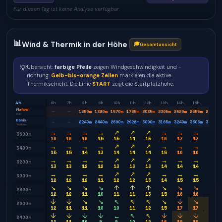
Für diesen Tag ist keine Analyse verfügbar.
📊
Wind & Thermik in der Höhe
🎓
Gesamtansicht
💡
Übersicht:
farbige Pfeile
zeigen Windgeschwindigkeit und -
richtung.
Gelb-bis-orange Zellen
markieren die aktive
Thermikschicht. Die Linie
START
zeigt die Startplatzhöhe.
Alt.
6h
7h
8h
9h
10h
11h
12h
13h
14h
15h
16h
Plafond
1250
m
1380
m
1570
m
1785
m
2035
m
2305
m
2520
m
2655
m
2735
m
—
—
BLH
Basis
2240
m
2440
m
2690
m
2928
m
3090
m
3165
m
3240
m
3303
m
3303
m
—
—
Wolken
→
→
→
→
↗
↗
↗
→
→
→
↗
3600m
16
16
16
15
15
14
15
16
17
17
18
→
→
→
→
↗
↗
↗
→
→
→
↗
3400m
15
15
14
13
14
14
14
15
16
16
15
→
→
→
→
↗
↗
↗
→
→
→
↗
3200m
13
13
12
12
13
13
13
14
14
14
13
→
→
→
→
↗
↗
↗
→
→
→
→
3000m
12
12
12
11
12
12
13
14
15
15
14
↘
↘
↘
↘
↑
↑
↑
↘
↘
↘
↘
2800m
12
12
11
10
11
11
13
15
16
16
15
↓
↓
↘
↘
↖
↖
↖
↘
↓
↘
↘
2600m
12
11
11
10
10
11
12
15
17
17
17
↓
↓
↓
↓
←
↖
↖
↓
↓
↓
↓
2400m
11
11
10
9
9
10
12
16
19
19
18