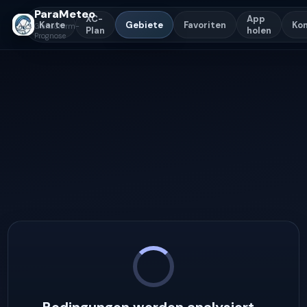
ParaMeteo
XC-
App
Karte
Gebiete
Favoriten
Ko
Gleitschirm-
Plan
holen
Prognose