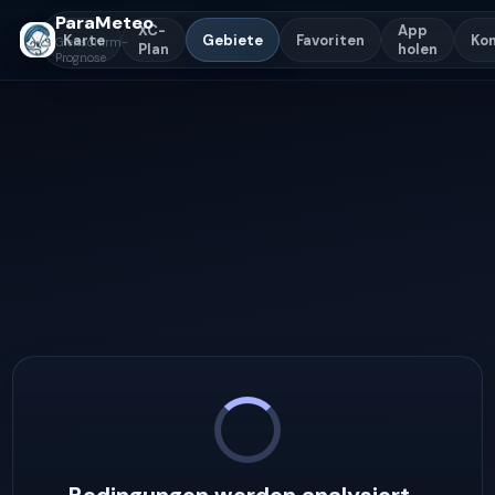
ParaMeteo
XC-
App
Karte
Gebiete
Favoriten
Ko
Gleitschirm-
Plan
holen
Prognose