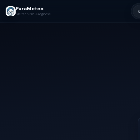
ParaMeteo
K
Gleitschirm-Prognose