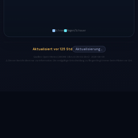
Schnee
Regen/Schauer
Aktualisiert
vor 125 Std
Aktualisierung…
Quellen:
Open-Meteo (AROME 1.3km, ICON-D2 2km) ·
2026-08-09
⚠️ Dieser Bericht dient nur zur Information. Die endgültige Entscheidung zu fliegen liegt immer beim Piloten vor Ort.
Made with ❤️ by
heyhi.dev