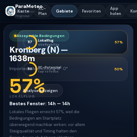
ParaMeteo
XC-
App
Karte
Gebiete
Favoriten
Ko
Gleitschirm-
Plan
holen
Prognose
Akzeptable Bedingungen
Lokalflug
57
57
%
site flyability
Kronberg (N)
—
1638
m
XC-Potenzial
Imported
·
Ausrichtung
N · 0°
50
50
%
tap to focus
57
%
Analyse anzeigen
LOKALFLUG
Bestes Fenster
:
14h — 14h
Lokales Fliegen erreicht 57%, weil die
Bedingungen am Startplatz
überwiegend machbar wirken; vor allem
Steigqualität und Timing halten den