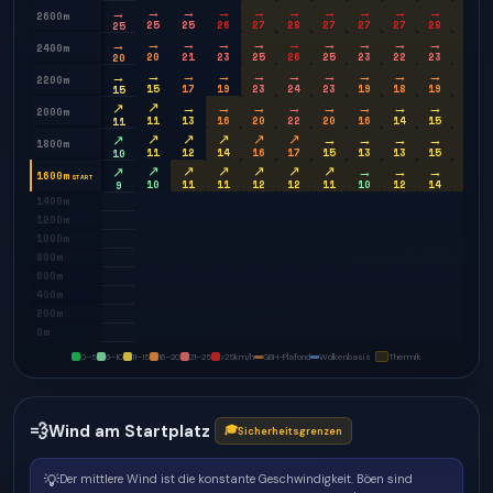
→
→
→
→
→
→
→
→
→
→
→
2600m
25
25
26
27
28
27
27
27
28
28
25
→
→
→
→
→
→
→
→
→
→
→
2400m
20
21
23
25
26
25
23
22
23
25
20
→
→
→
→
→
→
→
→
→
→
→
2200m
15
17
19
23
24
23
19
18
19
21
15
↗
→
→
→
→
→
→
→
→
→
↗
2000m
11
13
16
20
22
20
16
14
15
18
11
↗
↗
↗
↗
↗
→
→
→
→
→
↗
1800m
11
12
14
16
17
15
13
13
15
17
10
↗
↗
↗
↗
↗
↗
→
→
→
→
↗
1600m
START
10
11
11
12
12
11
10
12
14
16
9
1400m
1200m
1000m
800m
600m
400m
200m
0m
0–5
6–10
11–15
16–20
21–25
>25
km/h
GBH-Plafond
Wolkenbasis
Thermik
💨
Wind am Startplatz
🎓
Sicherheitsgrenzen
💡
Der mittlere Wind ist die konstante Geschwindigkeit. Böen sind