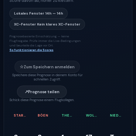
Score davon ab, höher zu klettern.
Lokales Fenster
14h — 14h
XC-Fenster
Kein klares XC-Fenster
Prognosebasierte Einschätzung — keine
Flugfreigabe. Prüfe immer die Live-Bedingungen
und beurteile die Lage vor Ort.
So funktionieren die Scores
☆
Zum Speichern anmelden
Speichere diese Prognose in deinem Konto für
schnellen Zugriff.
↗
Prognose teilen
Schick diese Prognose einem Flugkollegen.
STARTWIND
BÖEN
THERMIKQUALITÄT
WOLKENBASIS
NIEDERSCHLAGSRISIKO