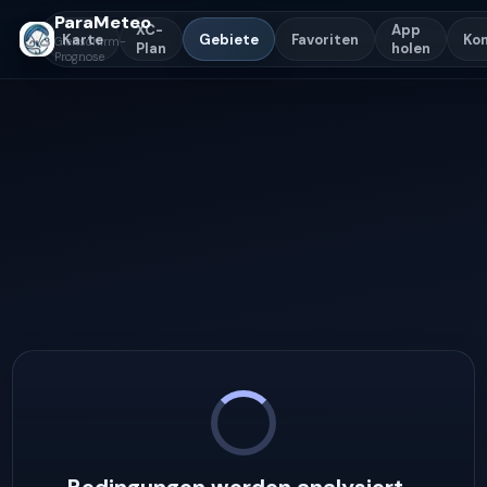
ParaMeteo
XC-
App
Karte
Gebiete
Favoriten
Ko
Gleitschirm-
Plan
holen
Prognose