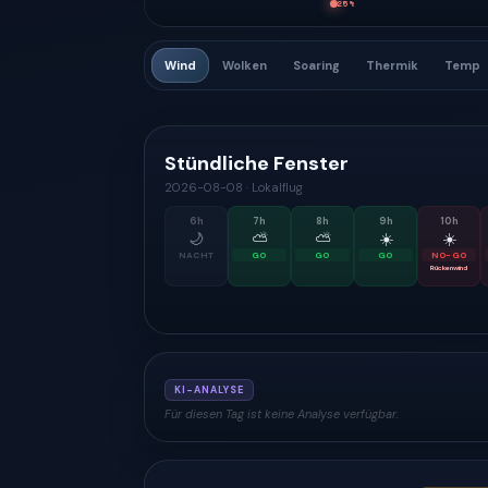
25
%
Wind
Wolken
Soaring
Thermik
Temp
Stündliche Fenster
2026-08-08
·
Lokalflug
6
h
7
h
8
h
9
h
10
h
🌙
⛅
⛅
☀️
☀️
NACHT
GO
GO
GO
NO-GO
Rückenwind
KI-ANALYSE
Für diesen Tag ist keine Analyse verfügbar.