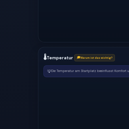
🌡
Temperatur
🎓
Warum ist das wichtig?
💡
Die Temperatur am Startplatz beeinflusst Komfort un