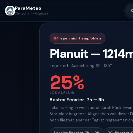
ParaMeteo
K
Gleitschirm-Prognose
Fliegen nicht empfohlen
Planuit
—
1214
Imported
·
Ausrichtung
SE · 135°
25
%
LOKALFLUG
Bestes Fenster
:
7h — 9h
Lokales Fliegen wird zuerst durch Rückenwin
Startplatz begrenzt. Abgesehen von dieser 
noch fliegbar, aber der Tag ist insgesamt nich
Lokales Fenster
7h — 9h
XC-Fenster
K