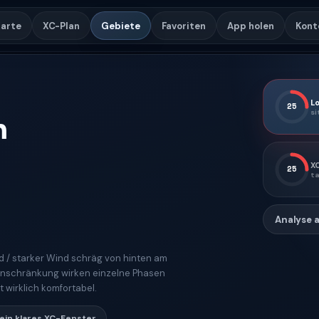
arte
XC-Plan
Gebiete
Favoriten
App holen
Kont
Lo
25
si
m
X
25
ta
Analyse 
d / starker Wind schräg von hinten am
Einschränkung wirken einzelne Phasen
t wirklich komfortabel.
ein klares XC-Fenster