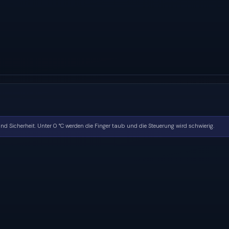
d Sicherheit. Unter 0 °C werden die Finger taub und die Steuerung wird schwierig.