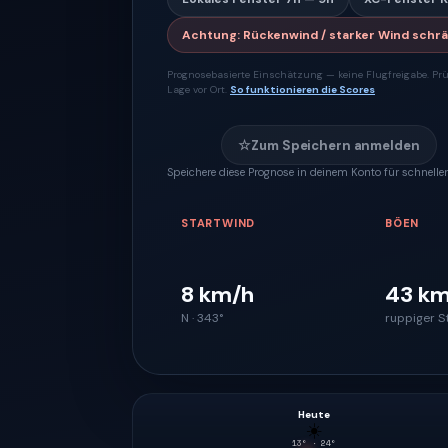
Achtung
:
Rückenwind / starker Wind schrä
Prognosebasierte Einschätzung — keine Flugfreigabe. Prü
Lage vor Ort.
So funktionieren die Scores
☆
Zum Speichern anmelden
Speichere diese Prognose in deinem Konto für schnellen
STARTWIND
BÖEN
8 km/h
43 km
N · 343°
ruppiger S
Heute
☀️
13
° ·
24
°