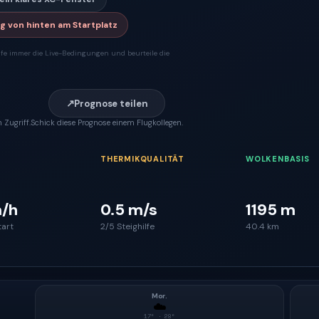
g von hinten am Startplatz
fe immer die Live-Bedingungen und beurteile die
↗
Prognose teilen
 Zugriff.
Schick diese Prognose einem Flugkollegen.
THERMIKQUALITÄT
WOLKENBASIS
/h
0.5 m/s
1195 m
tart
2/5 Steighilfe
40.4 km
Mor.
☁️
17
° ·
28
°