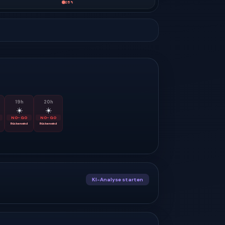
25
%
19
h
20
h
☀️
☀️
NO-GO
NO-GO
Rückenwind
Rückenwind
KI-Analyse starten