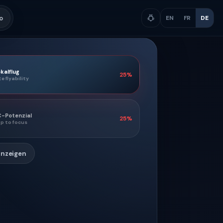
o
EN
FR
DE
kalflug
25
%
te flyability
C-Potenzial
25
%
p to focus
anzeigen