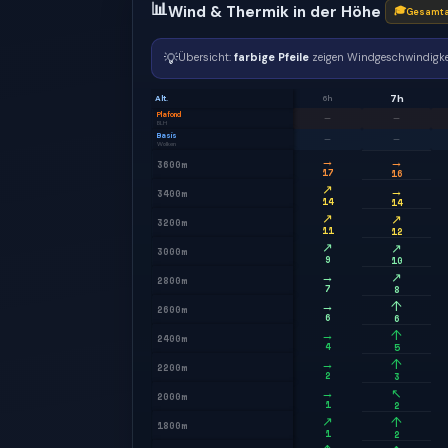
📊
Wind & Thermik in der Höhe
🎓
Gesamta
💡
Übersicht:
farbige Pfeile
zeigen Windgeschwindigke
7h
Alt.
6h
Plafond
—
—
BLH
Basis
—
—
Wolken
→
→
3600m
17
16
↗
→
3400m
14
14
↗
↗
3200m
11
12
↗
↗
3000m
9
10
→
↗
2800m
7
8
→
↑
2600m
6
6
→
↑
2400m
4
5
→
↑
2200m
2
3
→
↖
2000m
1
2
↗
↑
1800m
1
2