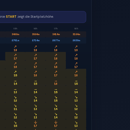
inie
START
zeigt die Startplatzhöhe.
15h
16h
17h
18h
3469
m
3504
m
3414
m
3164
m
2751
m
2714
m
2677
m
2639
m
↗
↗
↗
↗
18
18
18
19
↗
↗
↗
↗
17
17
18
18
↗
↗
↗
↗
16
17
18
17
↗
↗
↗
↗
15
16
17
16
→
→
→
→
14
15
16
15
→
→
→
→
13
14
15
14
↘
↘
↘
↘
12
14
15
13
↘
↘
↘
↘
11
13
14
12
↘
↘
↘
↘
12
13
14
12
↘
↓
↓
↘
15
17
17
13