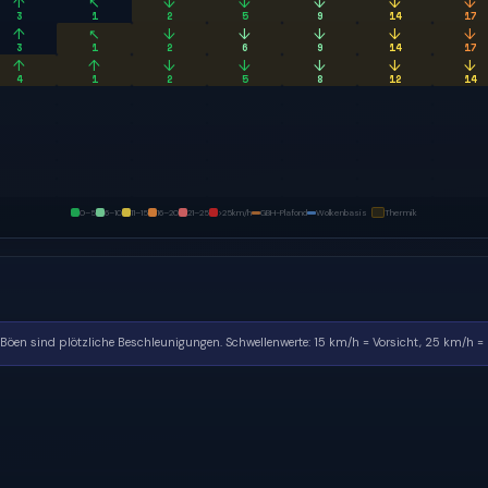
↑
↖
↓
↓
↓
↓
↓
3
1
2
5
9
14
17
↑
↖
↓
↓
↓
↓
↓
3
1
2
6
9
14
17
↑
↑
↓
↓
↓
↓
↓
4
1
2
5
8
12
14
0–5
6–10
11–15
16–20
21–25
>25
km/h
GBH-Plafond
Wolkenbasis
Thermik
. Böen sind plötzliche Beschleunigungen.
Schwellenwerte: 15 km/h = Vorsicht, 25 km/h = k