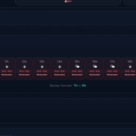
25
%
11
h
12
h
13
h
14
h
15
h
16
h
17
h
18
h
☀️
☀️
☀️
☀️
🌤
🌤
🌤
☀️
NO-GO
NO-GO
NO-GO
NO-GO
NO-GO
NO-GO
NO-GO
NO-GO
Rückenwind
Rückenwind
Rückenwind
Rückenwind
Rückenwind
Rückenwind
Rückenwind
Rückenwind
Bestes Fenster:
7h
—
9h