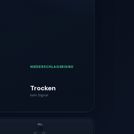
NIEDERSCHLAGSRISIKO
Trocken
kein Signal
Mo
⛅
16
° ·
25
°