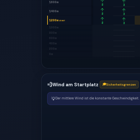
↑
↑
1600m
2
3
↑
↑
1400m
2
3
↑
↑
1200m
START
2
3
1000m
800m
600m
400m
200m
0m
💨
Wind am Startplatz
🎓
Sicherheitsgrenzen
💡
Der mittlere Wind ist die konstante Geschwindigkeit