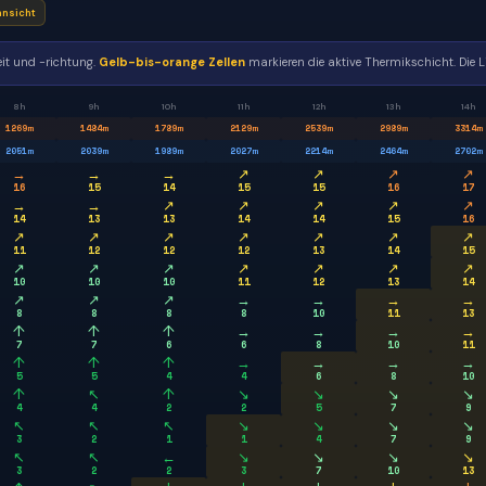
nsicht
it und -richtung.
Gelb-bis-orange Zellen
markieren die aktive Thermikschicht. Die L
8h
9h
10h
11h
12h
13h
14h
1269
m
1484
m
1789
m
2129
m
2539
m
2989
m
3314
m
2051
m
2039
m
1989
m
2027
m
2214
m
2464
m
2702
m
→
→
→
↗
↗
↗
↗
16
15
14
15
15
16
17
→
→
↗
↗
↗
↗
↗
14
13
13
14
14
15
16
↗
↗
↗
↗
↗
↗
↗
11
12
12
12
13
14
15
↗
↗
↗
↗
↗
↗
↗
10
10
10
11
12
13
14
↗
↗
↗
→
→
→
→
8
8
8
8
10
11
13
↑
↑
↑
→
→
→
→
7
7
6
6
8
10
11
↑
↑
↑
→
→
→
→
5
5
4
4
6
8
10
↑
↖
↑
↘
↘
↘
↘
4
4
2
2
5
7
9
↖
↖
↖
↘
↘
↘
↘
3
2
1
1
4
7
9
↖
↖
←
↘
↘
↘
↘
3
2
2
3
7
10
13