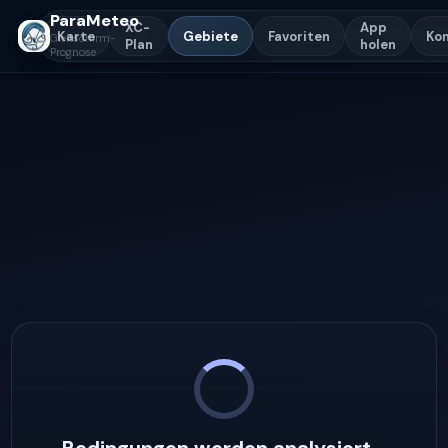
ParaMeteo
XC-
App
Karte
Gebiete
Favoriten
Ko
Gleitschirm-
Plan
holen
Prognose