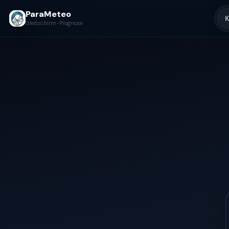
ParaMeteo
K
Gleitschirm-Prognose