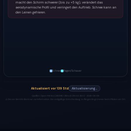
macht den Schirm schwerer (bis zu +5 kg), verändert das
aerodynamische Profil und verringert den Auftrieb. Schnee kann an
den Leinen gefrieren.
Schnee
Regen/Schauer
Aktualisiert
vor 139 Std
Aktualisierung…
Quellen:
Open-Meteo (AROME 1.3km, ICON-D2 2km) ·
2026-08-09
⚠️ Dieser Bericht dient nur zur Information. Die endgültige Entscheidung zu fliegen liegt immer beim Piloten vor Ort.