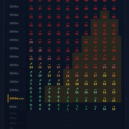
36
37
38
41
45
45
45
45
48
53
43
→
→
→
→
→
→
→
→
→
↗
→
3200m
35
37
38
41
45
45
45
45
49
53
43
→
→
→
→
→
→
→
→
→
→
→
3000m
33
34
36
39
44
44
44
44
46
50
42
→
→
→
→
→
→
→
→
→
→
→
2800m
30
32
34
37
42
43
42
42
43
45
40
→
→
→
→
→
→
↗
↗
↗
→
→
2600m
28
30
32
35
41
42
41
41
40
41
39
→
→
→
→
→
→
↗
↗
↗
→
→
2400m
25
27
30
33
39
40
40
39
37
36
37
→
→
→
→
→
→
↗
↗
↗
→
→
2200m
22
25
28
31
38
39
39
37
35
31
35
→
→
→
→
→
↗
↗
↗
→
→
→
2000m
19
22
24
28
35
36
35
34
30
27
32
↗
↗
→
→
→
→
→
→
→
→
→
1800m
14
16
19
22
28
28
26
24
23
22
26
↗
↗
↗
↗
→
→
→
→
→
→
↗
1600m
9
10
13
16
21
19
17
15
16
18
19
↗
↗
↗
↗
↗
→
→
→
→
→
↗
1400m
7
8
10
12
15
14
13
12
14
16
14
↑
↑
↗
↗
↗
→
→
→
→
→
↗
1200m
6
7
8
9
10
10
10
11
13
16
9
↑
↑
↑
↑
→
→
→
→
→
→
↗
1000m
START
5
6
6
6
5
6
8
11
13
15
5
↑
↑
↑
↑
↘
→
→
→
→
→
↗
800m
7
6
6
4
2
4
7
10
12
15
1
600m
400m
200m
0m