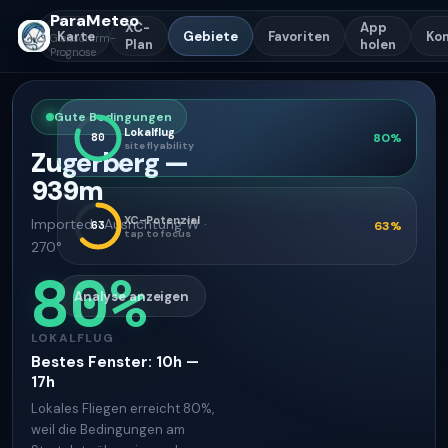
ParaMeteo
XC-
App
Karte
Gebiete
Favoriten
Ko
Gleitschirm-
Plan
holen
Prognose
Gute Bedingungen
Lokalflug
80
80
%
site flyability
Zugerberg
—
939
m
XC-Potenzial
Imported
·
Ausrichtung
W ·
63
63
%
tap to focus
270°
80
%
Analyse anzeigen
LOKALFLUG
Bestes Fenster
:
10h —
17h
Lokales Fliegen erreicht 80%,
weil die Bedingungen am