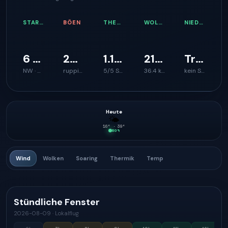
STARTWIND
BÖEN
THERMIKQUALITÄT
WOLKENBASIS
NIEDERSCHLAGSRISIKO
6 km/h
25 km/h
1.1 m/s
2191 m
Trocken
NW · 297°
ruppiger Start
5/5 Steighilfe
36.4 km
kein Signal
Heute
🌤
16
° ·
30
°
80
%
Wind
Wolken
Soaring
Thermik
Temp
Stündliche Fenster
2026-08-09
·
Lokalflug