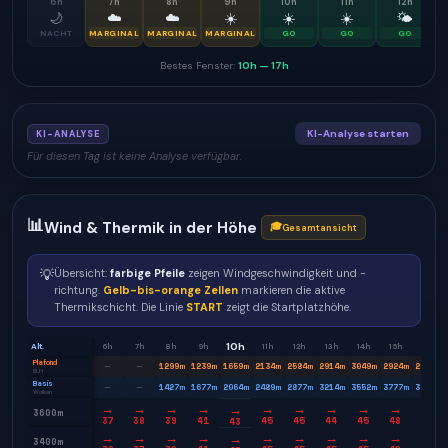
6
h
7
h
8
h
9
h
10
h
11
h
12
h
🌙
☁️
☁️
☀️
☀️
☀️
🌤
NACHT
MARGINAL
MARGINAL
MARGINAL
GO
GO
GO
Bestes Fenster:
10h
—
17h
KI-Analyse starten
KI-ANALYSE
Für diesen Tag ist keine Analyse verfügbar.
📊
Wind & Thermik in der Höhe
🎓
Gesamtansicht
💡
Übersicht:
farbige Pfeile
zeigen Windgeschwindigkeit und -
richtung.
Gelb-bis-orange Zellen
markieren die aktive
Thermikschicht. Die Linie
START
zeigt die Startplatzhöhe.
10h
Alt.
6h
7h
8h
9h
11h
12h
13h
14h
15h
16h
Plafond
1299
m
1239
m
1659
m
2134
m
2584
m
2914
m
3049
m
2924
m
2599
m
—
—
BLH
Basis
1427
m
1677
m
2064
m
2489
m
2877
m
3214
m
3552
m
3777
m
3939
m
—
—
Wolken
→
→
→
→
→
→
→
→
→
→
→
3600m
37
38
39
41
45
45
44
45
48
53
43
→
→
→
→
→
→
→
→
→
→
→
3400m