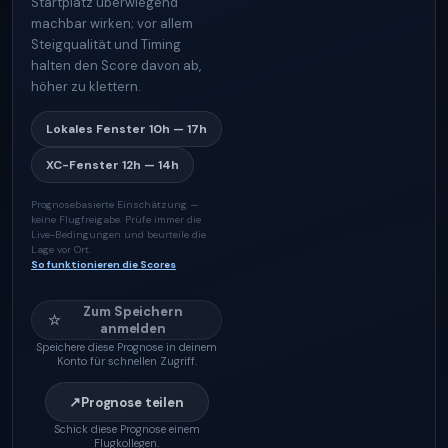
Startplatz überwiegend
machbar wirken; vor allem
Steigqualität und Timing
halten den Score davon ab,
höher zu klettern.
Lokales Fenster
10h — 17h
XC-Fenster
12h — 14h
Prognosebasierte Einschätzung —
keine Flugfreigabe. Prüfe immer die
Live-Bedingungen und beurteile die
Lage vor Ort.
So funktionieren die Scores
Zum Speichern
☆
anmelden
Speichere diese Prognose in deinem
Konto für schnellen Zugriff.
↗
Prognose teilen
Schick diese Prognose einem
Flugkollegen.