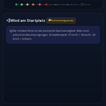
0–5
6–10
11–15
16–20
21–25
>25
km/h
GBH-Plafond
Wolkenbasis
Thermik
💨
Wind am Startplatz
🎓
Sicherheitsgrenzen
💡
Der mittlere Wind ist die konstante Geschwindigkeit. Böen sind
plötzliche Beschleunigungen.
Schwellenwerte: 15 km/h = Vorsicht, 25
km/h = kritisch.