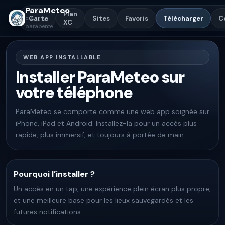
ParaMeteo
Plan
Carte
Sites
Favoris
Télécharger
C
Prévision
XC
parapente
WEB APP INSTALLABLE
Installer ParaMeteo sur
votre téléphone
ParaMeteo se comporte comme une web app soignée sur
iPhone, iPad et Android. Installez-la pour un accès plus
rapide, plus immersif, et toujours à portée de main.
Pourquoi l’installer ?
Un accès en un tap, une expérience plein écran plus propre,
et une meilleure base pour les lieux sauvegardés et les
futures notifications.