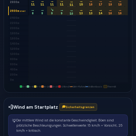
→
→
→
→
→
→
→
→
→
→
→
2800m
11
11
11
11
15
16
17
19
18
17
11
→
→
↘
→
→
→
→
→
→
→
→
2600m
START
8
9
9
9
13
13
14
16
16
15
10
2400m
2200m
2000m
1800m
1600m
1400m
1200m
1000m
800m
600m
400m
200m
0m
0–5
6–10
11–15
16–20
21–25
>25
km/h
GBH-Plafond
Wolkenbasis
Thermik
💨
Wind am Startplatz
🎓
Sicherheitsgrenzen
💡
Der mittlere Wind ist die konstante Geschwindigkeit. Böen sind
plötzliche Beschleunigungen.
Schwellenwerte: 15 km/h = Vorsicht, 25
km/h = kritisch.