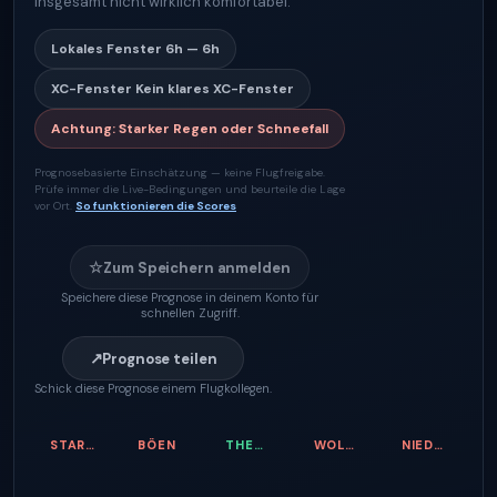
insgesamt nicht wirklich komfortabel.
Lokales Fenster
6h — 6h
XC-Fenster
Kein klares XC-Fenster
Achtung
:
Starker Regen oder Schneefall
Prognosebasierte Einschätzung — keine Flugfreigabe.
Prüfe immer die Live-Bedingungen und beurteile die Lage
vor Ort.
So funktionieren die Scores
☆
Zum Speichern anmelden
Speichere diese Prognose in deinem Konto für
schnellen Zugriff.
↗
Prognose teilen
Schick diese Prognose einem Flugkollegen.
STARTWIND
BÖEN
THERMIKQUALITÄT
WOLKENBASIS
NIEDERSCHLAGSRISIKO