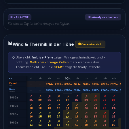
KI-Analyse starten
KI-ANALYSE
Für diesen Tag ist keine Analyse verfügbar.
📊
Wind & Thermik in der Höhe
🎓
Gesamtansicht
💡
Übersicht:
farbige Pfeile
zeigen Windgeschwindigkeit und -
richtung.
Gelb-bis-orange Zellen
markieren die aktive
Thermikschicht. Die Linie
START
zeigt die Startplatzhöhe.
10h
Alt.
6h
7h
8h
9h
11h
12h
13h
14h
15h
16h
Plafond
2744
m
2939
m
3259
m
3414
m
3649
m
3869
m
3379
m
2979
m
3199
m
—
—
BLH
Basis
2809
m
2846
m
2959
m
2984
m
2896
m
2947
m
2947
m
2896
m
2834
m
—
—
Wolken
↗
↗
↗
↗
↗
↗
↗
↗
↗
↗
↗
3600m
21
20
21
20
22
24
26
28
26
24
20
↗
↗
↗
↗
↗
↗
↗
↗
↗
↗
↗
3400m
18
18
18
17
20
23
24
27
24
23
17
↗
↗
↗
↗
↗
↗
↗
↗
↗
↗
↗
3200m
16
15
15
14
19
22
23
26
22
22
14
↗
↗
↗
↗
↗
↗
↗
↗
↗
→
↗
3000m
13
13
13
13
17
19
20
23
20
20
13