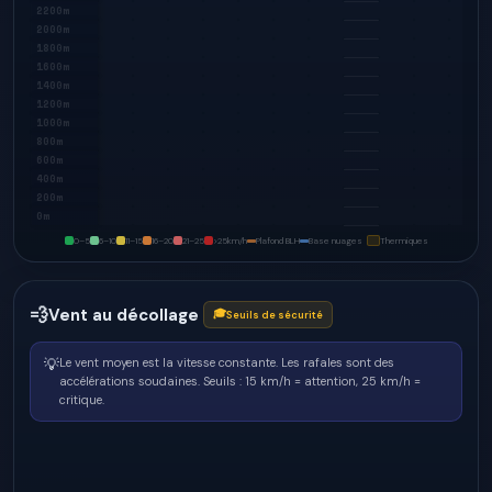
2200m
2000m
1800m
1600m
1400m
1200m
1000m
800m
600m
400m
200m
0m
0–5
6–10
11–15
16–20
21–25
>25
km/h
Plafond BLH
Base nuages
Thermiques
💨
Vent au décollage
🎓
Seuils de sécurité
💡
Le vent moyen est la vitesse constante. Les rafales sont des
accélérations soudaines.
Seuils : 15 km/h = attention, 25 km/h =
critique.