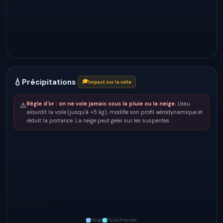
💧
Précipitations
🎓
Impact sur la voile
Règle d'or : on ne vole jamais sous la pluie ou la neige.
L'eau
⚠️
alourdit la voile (jusqu'à +5 kg), modifie son profil aérodynamique et
réduit la portance. La neige peut geler sur les suspentes.
Neige
Pluie/Averses