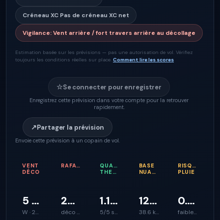
Créneau XC
Pas de créneau XC net
Vigilance
:
Vent arrière / fort travers arrière au décollage
Estimation basée sur les prévisions — pas une autorisation de vol. Vérifiez
toujours les conditions réelles sur place.
Comment lire les scores
☆
Se connecter pour enregistrer
Enregistrez cette prévision dans votre compte pour la retrouver
rapidement.
↗
Partager la prévision
Envoie cette prévision à un copain de vol.
VENT
RAFALES
QUALITÉ
BASE
RISQUE
DÉCO
THERMIQUE
NUAGEUSE
PLUIE
5 km/h
22 km/h
1.1 m/s
1250 m
0.1 mm/h
W · 287°
déco plus rugueux
5/5 soutien d’ascendance
38.6 km
faibles averses possibles