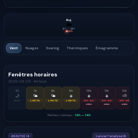
Auj.
☁️
6
° ·
16
°
25
%
Vent
Nuages
Soaring
Thermiques
Émagramme
Fenêtres horaires
2026-08-09
·
Vol local
6
h
7
h
8
h
9
h
10
h
11
h
12
h
🌙
🌤
🌤
☀️
☀️
☀️
⛅
NUIT
LIMITE
LIMITE
LIMITE
NO-GO
NO-GO
NO-GO
arrière
arrière
arrière
Meilleur créneau :
14h
—
14h
Lancer l'analyse IA
ANALYSE IA