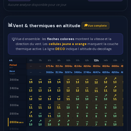
Aucune analyse disponible pour ce jour.
📊
Vent & thermiques en altitude
🎓
Vue complete
💡
Vue d ensemble : les
fleches colorees
montrent la vitesse et la
direction du vent. Les
cellules jaune a orange
marquent la couche
thermique active. La ligne
DECO
indique l altitude du decollage.
13h
Alt.
6h
7h
8h
9h
10h
11h
12h
14h
15h
16h
Plafond
2714
m
3114
m
3654
m
4104
m
4204
m
4509
m
4624
m
4499
m
4184
m
—
—
BLH
Base
3022
m
3134
m
3297
m
3496
m
3746
m
4047
m
4259
m
4259
m
4084
m
—
—
nuages
→
→
→
→
→
→
→
↗
↗
↗
→
3600m
15
14
15
14
13
13
13
12
13
14
12
→
→
→
→
→
→
→
↗
↗
↗
→
3400m
13
13
14
13
12
12
11
11
12
13
11
→
→
→
→
→
→
→
↗
↗
↗
→
3200m
12
12
13
12
11
10
10
10
11
12
9
→
→
→
→
→
→
→
→
→
→
→
3000m
11
11
12
11
10
9
9
9
10
12
9
↗
→
→
→
→
→
→
→
→
→
→
2800m
11
10
11
10
9
8
8
9
10
11
8
↗
↗
↗
↗
↗
→
→
→
→
→
→
2600m
DECO
10
10
10
9
8
7
7
8
10
11
7
2400m