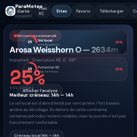
ParaMeteo
Plan
Carte
Sites
Favoris
Télécharger
C
Prévision
XC
parapente
Vol non recommandé
Vol local
25
25
%
site flyability
Arosa Weisshorn O
—
2634
m
Imported
·
Orientation
NE, E · 68°
25
%
Potentiel XC
25
25
%
tap to focus
VOL LOCAL
Afficher l’analyse
Meilleur créneau
:
14h — 14h
Le vol local est d’abord limité par vent arrière / fort travers
arrière au décollage. En dehors de cette contrainte,
certaines périodes restent volables, mais la journée n’est pas
franchement confortable.
Créneau local
14h — 14h