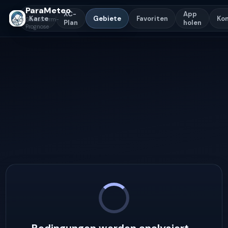
ParaMeteo
XC-
App
Karte
Gebiete
Favoriten
Ko
Gleitschirm-
Plan
holen
Prognose