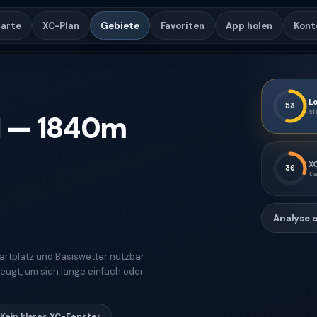
arte
XC-Plan
Gebiete
Favoriten
App holen
Kont
Lo
53
si
N
—
1840
m
X
30
ta
Analyse 
tartplatz und Basiswetter nutzbar
zeugt, um sich lange einfach oder
Kein klares XC-Fenster