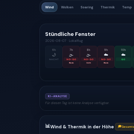
Wind
Wolken
Soaring
Thermik
Temp
Stündliche Fenster
2026-08-07
·
Lokalflug
6
h
7
h
8
h
9
h
10
h
🌙
🌫
🌫
☁️
☁️
NACHT
NO-GO
NO-GO
NO-GO
GO
Basis
Sicht
Basis
KI-ANALYSE
Für diesen Tag ist keine Analyse verfügbar.
📊
Wind & Thermik in der Höhe
🎓
Gesamta