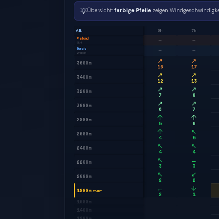
💡
Übersicht:
farbige Pfeile
zeigen Windgeschwindigke
Alt.
6h
7h
Plafond
—
—
BLH
Basis
—
—
Wolken
↗
↗
3600m
16
17
↗
↗
3400m
12
13
↗
↗
3200m
7
8
↗
↗
3000m
6
7
↑
↑
2800m
5
6
↑
↖
2600m
4
5
↖
↖
2400m
4
4
↖
←
2200m
3
3
↖
↙
2000m
2
2
←
↓
1800m
START
2
1
1600m
1400m
1200m