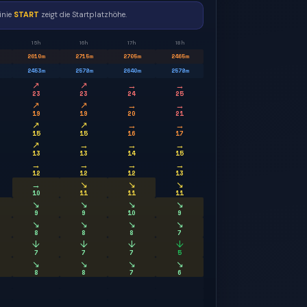
inie
START
zeigt die Startplatzhöhe.
15h
16h
17h
18h
2610
m
2715
m
2705
m
2465
m
2453
m
2578
m
2640
m
2578
m
↗
↗
→
→
23
23
24
25
↗
↗
→
→
19
19
20
21
↗
↗
→
→
15
15
16
17
↗
→
→
→
13
13
14
15
→
→
→
→
12
12
12
13
→
↘
↘
↘
10
11
11
11
↘
↘
↘
↘
9
9
10
9
↘
↘
↘
↘
8
8
8
7
↓
↓
↓
↓
7
7
7
5
↘
↘
↘
↘
8
8
7
6