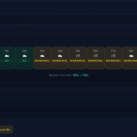
11
h
12
h
13
h
14
h
15
h
16
h
17
h
18
h
☁️
☁️
☁️
☁️
⛅
⛅
⛅
☁️
GO
GO
MARGINAL
MARGINAL
MARGINAL
MARGINAL
MARGINAL
MARGINA
Bestes Fenster:
10h
—
12h
nsicht