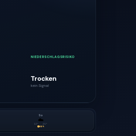
NIEDERSCHLAGSRISIKO
Trocken
kein Signal
So
☁️
13
° ·
21
°
68
%