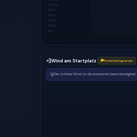
1000m
800m
600m
400m
200m
0m
💨
Wind am Startplatz
🎓
Sicherheitsgrenzen
💡
Der mittlere Wind ist die konstante Geschwindigkeit