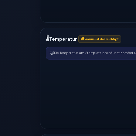
🌡
Temperatur
🎓
Warum ist das wichtig?
💡
Die Temperatur am Startplatz beeinflusst Komfort un