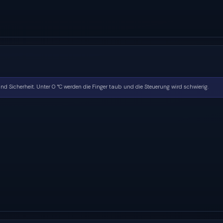
d Sicherheit. Unter 0 °C werden die Finger taub und die Steuerung wird schwierig.