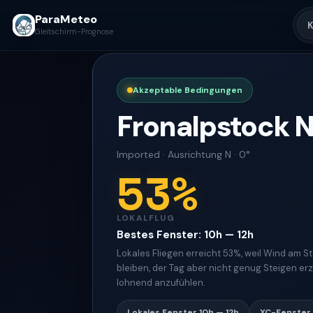
ParaMeteo
K
Gleitschirm-Prognose
Akzeptable Bedingungen
Fronalpstock 
Imported
·
Ausrichtung
N · 0°
53
%
LOKALFLUG
Bestes Fenster
:
10h — 12h
Lokales Fliegen erreicht 53%, weil Wind am S
bleiben, der Tag aber nicht genug Steigen er
lohnend anzufühlen.
Lokales Fenster
10h — 12h
XC-Fenster