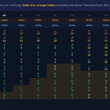
it und -richtung.
Gelb-bis-orange Zellen
markieren die aktive Thermikschicht. Die L
8h
9h
10h
11h
12h
13h
14h
1860
m
2085
m
2395
m
2610
m
2635
m
2570
m
2535
m
1840
m
1903
m
2003
m
2102
m
2190
m
2265
m
2340
m
↗
→
→
↗
↗
↗
↗
17
16
17
18
21
23
17
↗
→
→
↗
↗
↗
↗
13
12
12
13
17
19
13
↗
→
→
↗
↗
↗
↗
8
8
8
9
13
15
9
→
→
→
→
↗
↗
→
7
7
7
8
11
13
7
↘
↘
↘
→
→
→
↘
6
6
6
7
10
12
6
↘
↓
↓
↘
→
→
↘
5
5
6
6
8
10
5
↓
↓
↓
↓
↘
↘
↓
4
5
5
5
7
8
4
↙
↙
↙
↓
↓
↘
↙
3
4
4
4
5
7
3
↙
↙
↙
↙
↓
↓
↙
3
4
4
4
5
6
2
↙
↙
↙
↓
↓
↘
↓
2
3
4
4
6
7
2