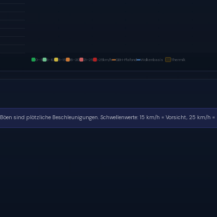
0–5
6–10
11–15
16–20
21–25
>25
km/h
GBH-Plafond
Wolkenbasis
Thermik
. Böen sind plötzliche Beschleunigungen.
Schwellenwerte: 15 km/h = Vorsicht, 25 km/h = k