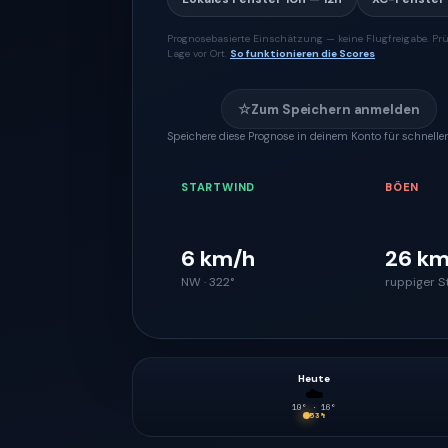
Prognosebasierte Einschätzung — keine Flugfreigabe. Prü
Lage vor Ort.
So funktionieren die Scores
☆
Zum Speichern anmelden
Speichere diese Prognose in deinem Konto für schnellen
STARTWIND
BÖEN
6 km/h
26 km
NW · 322°
ruppiger S
Heute
☁️
10
° ·
16
°
53
%