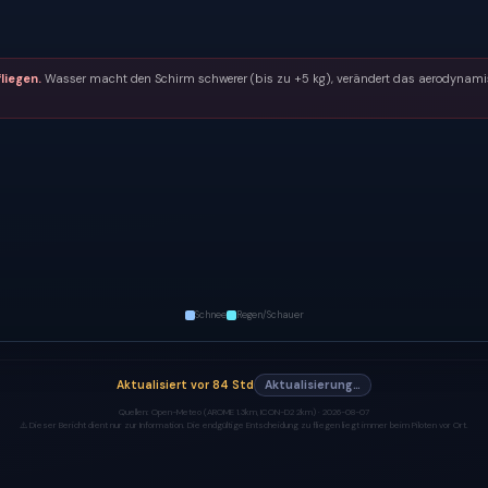
liegen.
Wasser macht den Schirm schwerer (bis zu +5 kg), verändert das aerodynamisc
Schnee
Regen/Schauer
Aktualisiert
vor 84 Std
Aktualisierung…
Quellen:
Open-Meteo (AROME 1.3km, ICON-D2 2km) ·
2026-08-07
⚠️ Dieser Bericht dient nur zur Information. Die endgültige Entscheidung zu fliegen liegt immer beim Piloten vor Ort.