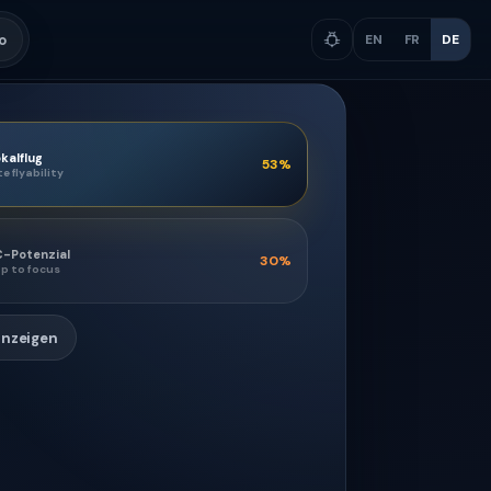
o
EN
FR
DE
kalflug
53
%
te flyability
C-Potenzial
30
%
p to focus
anzeigen