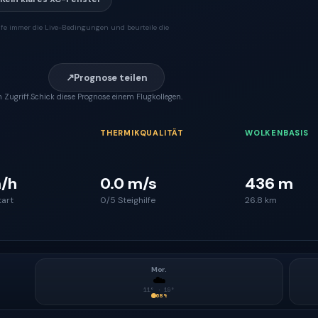
fe immer die Live-Bedingungen und beurteile die
↗
Prognose teilen
 Zugriff.
Schick diese Prognose einem Flugkollegen.
THERMIKQUALITÄT
WOLKENBASIS
/h
0.0 m/s
436 m
tart
0/5 Steighilfe
26.8 km
Mor.
☁️
11
° ·
19
°
68
%