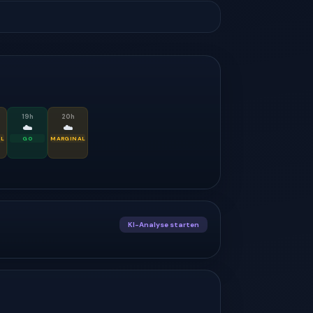
19
h
20
h
☁️
☁️
L
GO
MARGINAL
KI-Analyse starten