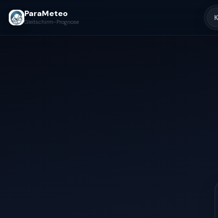
ParaMeteo
K
Gleitschirm-Prognose