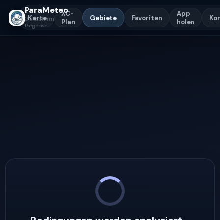
ParaMeteo
XC-
App
Karte
Gebiete
Favoriten
Ko
Gleitschirm-
Plan
holen
Prognose