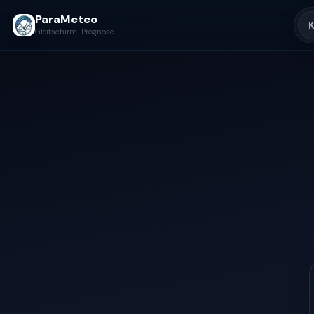
ParaMeteo
K
Gleitschirm-Prognose