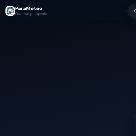
ParaMeteo
Prévision parapente