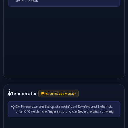
km/h = kritisch.
🌡
Temperatur
🎓
Warum ist das wichtig?
💡
Die Temperatur am Startplatz beeinflusst Komfort und Sicherheit.
Unter 0 °C werden die Finger taub und die Steuerung wird schwierig.