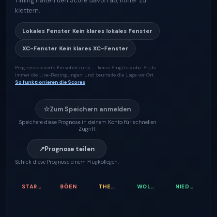
Timing halten den Score davon ab, höher zu
klettern.
Lokales Fenster
Kein klares lokales Fenster
XC-Fenster
Kein klares XC-Fenster
Prognosebasierte Einschätzung — keine Flugfreigabe. Prüfe
immer die Live-Bedingungen und beurteile die Lage vor Ort.
So funktionieren die Scores
☆
Zum Speichern anmelden
Speichere diese Prognose in deinem Konto für schnellen
Zugriff.
↗
Prognose teilen
Schick diese Prognose einem Flugkollegen.
STARTWIND
BÖEN
THERMIKQUALITÄT
WOLKENBASIS
NIEDERSCHLAGSRISIKO