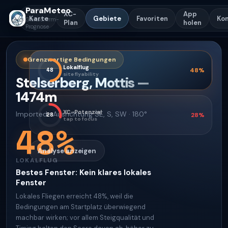
ParaMeteo
XC-
App
Karte
Gebiete
Favoriten
Ko
Gleitschirm-
Plan
holen
Prognose
Grenzwertige Bedingungen
Lokalflug
48
48
%
site flyability
Stelserberg, Mottis
—
1474
m
XC-Potenzial
Imported
·
Ausrichtung
SE, S, SW · 180°
28
28
%
tap to focus
48
%
Analyse anzeigen
LOKALFLUG
Bestes Fenster
:
Kein klares lokales
Fenster
Lokales Fliegen erreicht 48%, weil die
Bedingungen am Startplatz überwiegend
machbar wirken; vor allem Steigqualität und