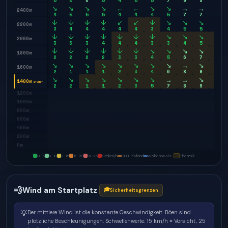
5
5
6
5
4
5
5
7
9
9
9
↘
↘
↘
↘
←
←
↘
↘
→
→
↘
2400m
4
5
5
5
4
4
4
5
7
7
7
↓
↓
↓
↓
↙
↙
↓
↘
↘
↘
↘
2200m
3
4
4
4
4
4
3
4
5
5
6
↓
↓
↓
↓
↓
↓
↓
↘
↘
↘
↘
2000m
3
3
3
4
4
4
3
3
4
5
5
↓
↓
↓
↓
↓
↓
↘
↘
↘
↘
↘
1800m
2
2
2
2
3
3
4
5
6
7
7
↘
↘
↘
↘
↘
↘
↘
↘
→
↘
↘
1600m
2
1
1
1
2
3
4
6
8
9
8
↘
↘
↘
↘
↘
↘
↘
→
→
↘
↘
1400m
START
2
2
1
1
2
3
5
7
8
9
9
1200m
1000m
800m
600m
400m
200m
0m
0–5
6–10
11–15
16–20
21–25
>25
km/h
GBH-Plafond
Wolkenbasis
Thermik
💨
Wind am Startplatz
🎓
Sicherheitsgrenzen
💡
Der mittlere Wind ist die konstante Geschwindigkeit. Böen sind
plötzliche Beschleunigungen.
Schwellenwerte: 15 km/h = Vorsicht, 25