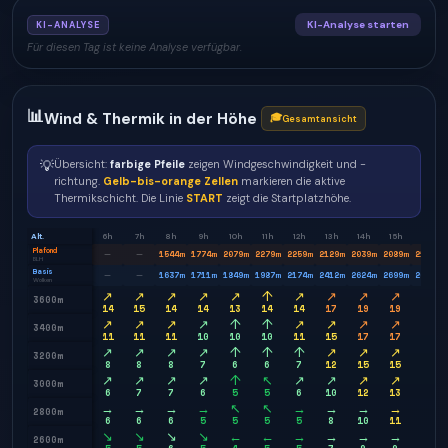
KI-Analyse starten
KI-ANALYSE
Für diesen Tag ist keine Analyse verfügbar.
📊
Wind & Thermik in der Höhe
🎓
Gesamtansicht
💡
Übersicht:
farbige Pfeile
zeigen Windgeschwindigkeit und -
richtung.
Gelb-bis-orange Zellen
markieren die aktive
Thermikschicht. Die Linie
START
zeigt die Startplatzhöhe.
Alt.
6h
7h
8h
9h
10h
11h
12h
13h
14h
15h
16h
Plafond
1544
m
1774
m
2079
m
2279
m
2259
m
2129
m
2039
m
2089
m
2179
m
—
—
BLH
Basis
1637
m
1711
m
1849
m
1987
m
2174
m
2412
m
2624
m
2699
m
2674
m
—
—
Wolken
↗
↗
↗
↗
↗
↑
↗
↗
↗
↗
→
3600m
14
15
14
14
13
14
14
17
19
19
18
↗
↗
↗
↗
↑
↑
↗
↗
↗
↗
→
3400m
11
11
11
10
10
10
11
15
17
17
16
↗
↗
↗
↗
↑
↑
↑
↗
↗
↗
↗
3200m
8
8
8
7
6
6
7
12
15
15
13
↗
↗
↗
↗
↑
↖
↗
↗
↗
↗
→
3000m
6
7
7
6
5
5
6
10
12
13
12
→
→
→
→
↖
↖
→
→
→
→
→
2800m
6
6
6
5
5
5
5
8
10
11
10
↘
↘
↘
↘
←
←
→
→
→
→
→
2600m