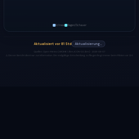
Schnee
Regen/Schauer
Aktualisiert
vor 81 Std
Aktualisierung…
Quellen:
Open-Meteo (AROME 1.3km, ICON-D2 2km) ·
2026-08-07
⚠️ Dieser Bericht dient nur zur Information. Die endgültige Entscheidung zu fliegen liegt immer beim Piloten vor Ort.
Made with ❤️ by
heyhi.dev