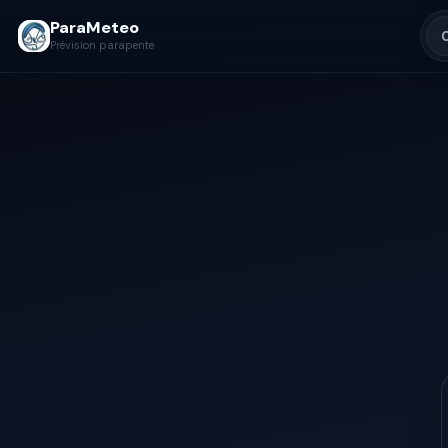
ParaMeteo
Prévision parapente