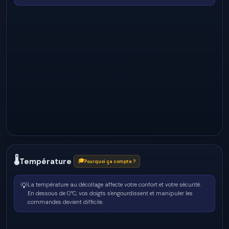
🌡
Température
🎓
Pourquoi ça compte ?
💡
La température au décollage affecte votre confort et votre sécurité.
En dessous de 0°C, vos doigts s'engourdissent et manipuler les
commandes devient difficile.