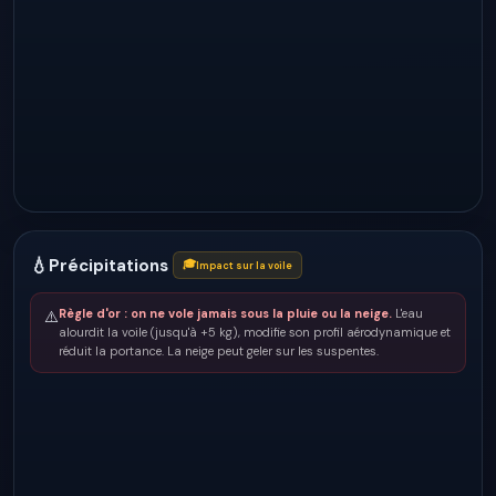
💧
Précipitations
🎓
Impact sur la voile
Règle d'or : on ne vole jamais sous la pluie ou la neige.
L'eau
⚠️
alourdit la voile (jusqu'à +5 kg), modifie son profil aérodynamique et
réduit la portance. La neige peut geler sur les suspentes.