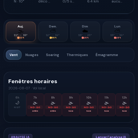
N · 10°
déco plus rugueux
0/5 soutien d’ascendance
6.4 km
aucun signal
Auj.
Dem.
Dim
Lun
🌫
⛅
☁️
⛅
11
° ·
15
°
12
° ·
19
°
15
° ·
23
°
15
° ·
19
°
33
%
55
%
25
%
25
%
Vent
Nuages
Soaring
Thermiques
Émagramme
Fenêtres horaires
2026-08-07
·
Vol local
6
h
7
h
8
h
9
h
10
h
11
h
12
h
🌙
🌫
🌫
🌫
🌫
🌫
🌫
NUIT
NO-GO
NO-GO
NO-GO
NO-GO
NO-GO
NO-GO
arrière
arrière
base
base
base
base
Lancer l'analyse IA
ANALYSE IA