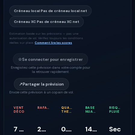
Créneau local
Pas de créneau local net
Créneau XC
Pas de créneau XC net
Estimation basée sur les prévisions — pas une
autorisation de vol. Vérifiez toujours les conditions
réelles sur place.
Comment lire les scores
☆
Se connecter pour enregistrer
Enregistrez cette prévision dans votre compte pour
la retrouver rapidement.
↗
Partager la prévision
Envoie cette prévision à un copain de vol.
VENT
RAFALES
QUALITÉ
BASE
RISQUE
DÉCO
THERMIQUE
NUAGEUSE
PLUIE
7 km/h
27 km/h
0.1 m/s
143 m
Sec