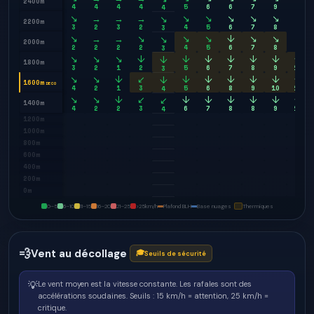
2400m
4
4
4
4
5
6
6
7
9
9
4
↘
→
→
→
↘
↘
↘
↘
↘
↘
↘
2200m
3
2
3
2
4
5
6
7
8
9
3
↘
→
→
↘
↘
↘
↓
↘
↘
↘
↘
2000m
2
2
2
2
4
5
6
7
8
9
3
↘
↘
↘
↓
↓
↓
↓
↓
↓
↓
↓
1800m
3
2
1
2
5
6
7
8
9
10
3
↘
↘
↓
↙
↓
↓
↓
↓
↓
↓
↓
1600m
DECO
4
2
1
3
5
6
8
9
10
10
4
↘
↘
↓
↙
↓
↓
↓
↓
↓
↓
↙
1400m
4
2
2
3
6
7
8
8
9
10
4
1200m
1000m
800m
600m
400m
200m
0m
0–5
6–10
11–15
16–20
21–25
>25
km/h
Plafond BLH
Base nuages
Thermiques
💨
Vent au décollage
🎓
Seuils de sécurité
💡
Le vent moyen est la vitesse constante. Les rafales sont des
accélérations soudaines.
Seuils : 15 km/h = attention, 25 km/h =
critique.