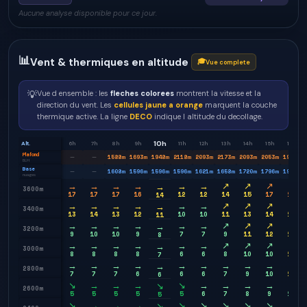
Aucune analyse disponible pour ce jour.
📊
Vent & thermiques en altitude
🎓
Vue complete
💡
Vue d ensemble : les
fleches colorees
montrent la vitesse et la
direction du vent. Les
cellules jaune a orange
marquent la couche
thermique active. La ligne
DECO
indique l altitude du decollage.
10h
Alt.
6h
7h
8h
9h
11h
12h
13h
14h
15h
16h
Plafond
1588
m
1693
m
1948
m
2118
m
2093
m
2173
m
2093
m
2053
m
1998
m
—
—
BLH
Base
1608
m
1596
m
1596
m
1596
m
1621
m
1658
m
1720
m
1796
m
1921
m
—
—
nuages
→
→
→
→
→
→
↗
↗
↗
↗
→
3600m
17
17
17
16
12
12
14
15
17
19
14
→
→
→
→
→
→
↗
↗
↗
↗
→
3400m
13
14
13
12
10
10
11
13
14
15
11
→
→
→
→
→
→
↗
↗
↗
↗
→
3200m
9
10
10
9
7
7
9
11
12
12
8
→
→
→
→
→
→
↗
↗
↗
→
→
3000m
8
8
8
8
6
6
8
10
10
11
7
→
→
→
→
→
→
→
→
→
→
→
2800m
7
7
7
6
6
6
7
9
10
11
6
↘
→
→
→
↘
→
→
→
→
→
↘
2600m
5
5
5
5
5
6
7
8
9
10
5
↘
→
→
→
↘
↘
↘
↘
↘
↘
↘