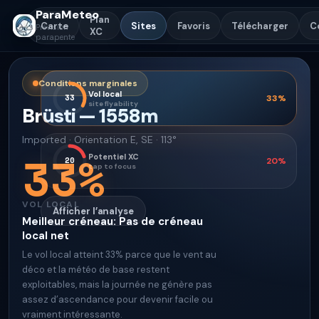
ParaMeteo
Plan
Carte
Sites
Favoris
Télécharger
C
Prévision
XC
parapente
Conditions marginales
Vol local
33
33
%
site flyability
Brüsti
—
1558
m
Imported
·
Orientation
E, SE · 113°
33
%
Potentiel XC
20
20
%
tap to focus
VOL LOCAL
Afficher l’analyse
Meilleur créneau
:
Pas de créneau
local net
Le vol local atteint 33% parce que le vent au
déco et la météo de base restent
exploitables, mais la journée ne génère pas
assez d’ascendance pour devenir facile ou
vraiment intéressante.