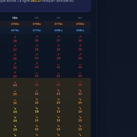
ue active. La ligne
DECO
indique l altitude du
15h
16h
17h
18h
2783
m
2798
m
2773
m
2723
m
2678
m
2778
m
2941
m
2991
m
↗
↗
↗
↗
39
37
38
38
↗
↗
↗
↗
38
36
36
37
↗
↗
↗
↗
37
35
35
36
↗
→
→
↗
34
32
32
32
→
→
→
↗
30
29
29
28
→
→
→
→
26
26
26
24
→
↘
↘
→
22
23
23
20
↘
↘
↘
→
18
20
20
16
↘
↘
↘
↘
15
18
18
14
↘
↘
↘
↘
16
18
19
14
↘
↘
↘
↘
16
18
19
14
↘
↘
↘
↘