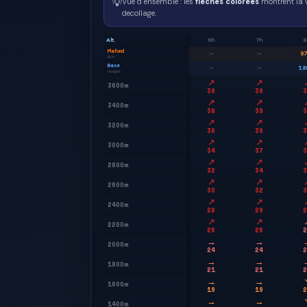
💡
Vue d ensemble : les
fleches colorees
montrent la v
decollage.
Alt.
6h
7h
8
Plafond
97
—
—
BLH
Base
18
—
—
nuages
↗
↗
3600m
39
39
3
↗
↗
3400m
38
39
3
↗
↗
3200m
36
39
3
↗
↗
3000m
34
37
3
↗
↗
2800m
32
34
3
↗
↗
2600m
30
32
3
↗
↗
2400m
28
29
2
↗
↗
2200m
26
26
2
→
→
2000m
24
24
2
→
→
1800m
21
21
2
→
→
1600m
19
19
2
→
→
1400m