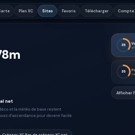
Carte
Plan XC
Sites
Favoris
Télécharger
Compte
Vo
35
si
78
m
Po
35
ta
Afficher 
al net
 déco et la météo de base restent
assez d’ascendance pour devenir facile
Créneau XC
Pas de créneau XC net