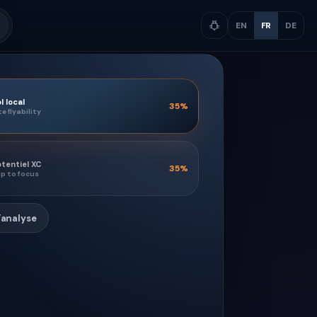
EN
FR
DE
l local
35
%
te flyability
tentiel XC
35
%
p to focus
l’analyse