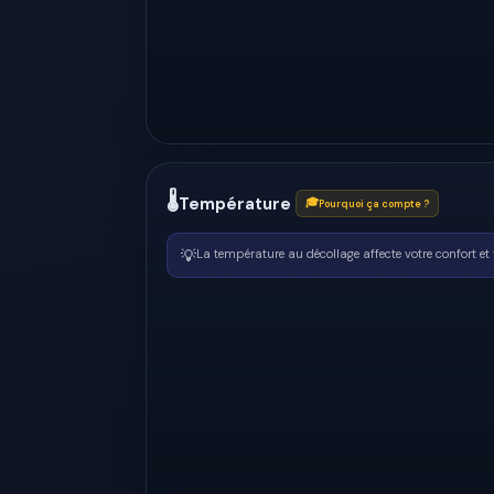
🌡
Température
🎓
Pourquoi ça compte ?
💡
La température au décollage affecte votre confort et