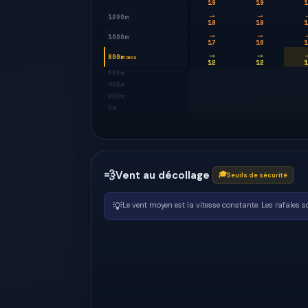
19
19
1
→
→
1200m
19
18
1
→
→
1000m
17
16
1
→
→
800m
DECO
12
12
1
600m
400m
200m
0m
💨
Vent au décollage
🎓
Seuils de sécurité
💡
Le vent moyen est la vitesse constante. Les rafales 