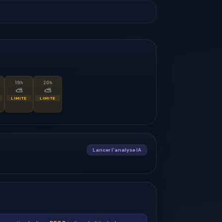
19
h
20
h
⛅
⛅
LIMITE
LIMITE
Lancer l'analyse IA