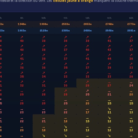
itesse et la direction du vent. Les
cellules jaune a orange
marquent la couche thermiq
h
9h
10h
11h
12h
13h
14h
3
m
1348
m
1998
m
2593
m
2653
m
2748
m
2773
m
03
m
1903
m
2128
m
2365
m
2490
m
2540
m
2691
m
↗
↗
↗
↗
↗
↗
↗
8
40
38
36
39
41
37
↗
↗
↗
↗
↗
↗
↗
9
40
38
37
40
43
37
↗
↗
↗
↗
↗
↗
↗
9
41
39
37
41
44
36
↗
↗
↗
↗
↗
↗
↗
7
38
36
35
37
39
33
↗
↗
↗
↗
↗
→
↗
4
35
34
33
33
33
28
↗
↗
↗
↗
↗
→
→
1
32
31
30
29
27
24
↗
→
↗
↗
↗
→
→
8
29
28
28
25
21
20
↗
→
→
→
→
→
→
5
26
26
25
20
15
15
→
→
→
→
→
↘
→
3
23
23
22
17
11
13
→
→
→
→
→
↘
→
1
22
21
18
15
12
13
↘
→
→
↘
→
→
→
0
20
18
13
13
12
13
↘
→
↘
↘
→
↘
→