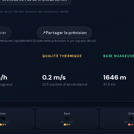
 de vol. Vérifiez toujours les conditions réelles
↗
trer
Partager la prévision
retrouver rapidement.
Envoie cette prévision à un copain de vol.
QUALITÉ THERMIQUE
BASE NUAGEUS
/h
0.2 m/s
1646 m
rugueux
0/5 soutien d’ascendance
41.9 km
Dem.
Sam
Di
🌤
☀️
☀️
° ·
24
°
13
° ·
27
°
16
° ·
65
%
68
%
25