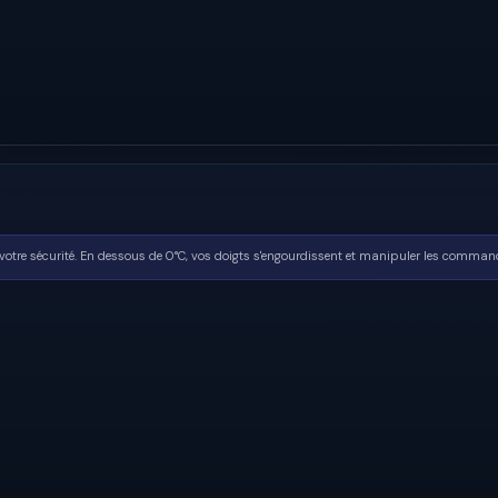
 votre sécurité. En dessous de 0°C, vos doigts s'engourdissent et manipuler les commande