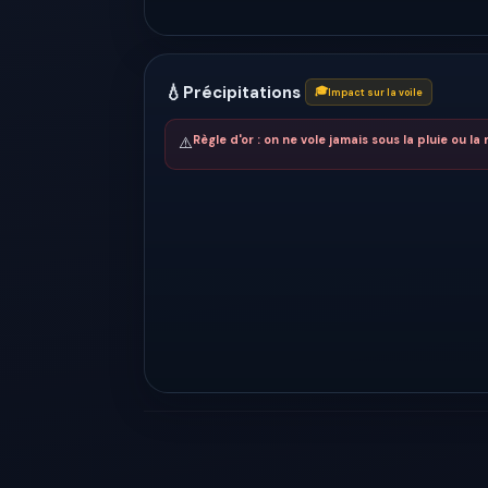
💧
Précipitations
🎓
Impact sur la voile
Règle d'or : on ne vole jamais sous la pluie ou la 
⚠️