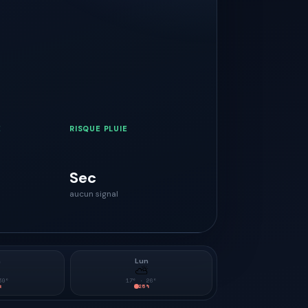
E
RISQUE PLUIE
Sec
aucun signal
m
Lun
⛅
30
°
17
° ·
26
°
%
25
%