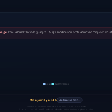
neige.
L'eau alourdit la voile (jusqu'à +5 kg), modifie son profil aérodynamique et réduit
Neige
Pluie/Averses
Mis à jour
il y a 64 h
Actualisation…
Sources :
Open-Meteo (AROME 1.3km, ICON-D2 2km) ·
2026-08-06
⚠️ Ce rapport est informatif. La décision de voler revient toujours au pilote sur site.