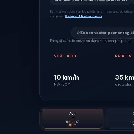
Estimation basée sur les prévisions — pas une autorisation
sur place.
Comment lire les scores
☆
Se connecter pour enregis
Enregistrez cette prévision dans votre compte pour la 
VENT DÉCO
RAFALES
10 km/h
35 km
NW · 307°
déco plus 
Auj.
⛅
18
° ·
25
°
14
35
%