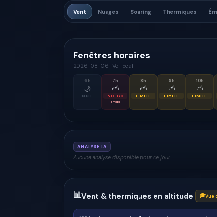
Vent
Nuages
Soaring
Thermiques
Ém
Fenêtres horaires
2026-08-06
·
Vol local
6
h
7
h
8
h
9
h
10
h
🌙
⛅
⛅
⛅
⛅
NUIT
NO-GO
LIMITE
LIMITE
LIMITE
arrière
ANALYSE IA
Aucune analyse disponible pour ce jour.
📊
Vent & thermiques en altitude
🎓
Vue 