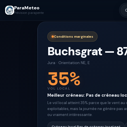
ParaMeteo
Prévision parapente
Conditions marginales
Buchsgrat
—
8
Jura
·
Orientation
NE, E
35
%
VOL LOCAL
Meilleur créneau
:
Pas de créneau loc
Le vol local atteint 35% parce que le vent au
exploitables, mais la journée ne génère pas 
ou vraiment intéressante.
Créneau local
Pas de créneau local net