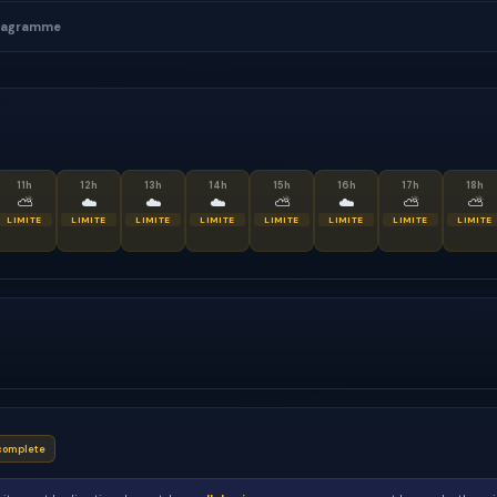
agramme
11
h
12
h
13
h
14
h
15
h
16
h
17
h
18
h
⛅
☁️
☁️
☁️
⛅
☁️
⛅
⛅
LIMITE
LIMITE
LIMITE
LIMITE
LIMITE
LIMITE
LIMITE
LIMITE
complete