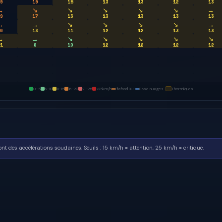
9
19
15
13
13
12
13
→
↘
↘
↘
↘
↘
→
9
17
13
13
13
13
13
→
→
↘
↘
↘
↘
→
6
13
11
12
12
13
13
→
→
↘
↘
↘
↘
↘
1
8
10
12
12
12
12
0–5
6–10
11–15
16–20
21–25
>25
km/h
Plafond BLH
Base nuages
Thermiques
sont des accélérations soudaines.
Seuils : 15 km/h = attention, 25 km/h = critique.