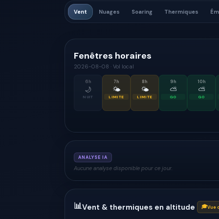
Vent
Nuages
Soaring
Thermiques
Ém
Fenêtres horaires
2026-08-08
·
Vol local
6
h
7
h
8
h
9
h
10
h
🌙
🌤
🌤
⛅
⛅
NUIT
LIMITE
LIMITE
GO
GO
ANALYSE IA
Aucune analyse disponible pour ce jour.
📊
Vent & thermiques en altitude
🎓
Vue 