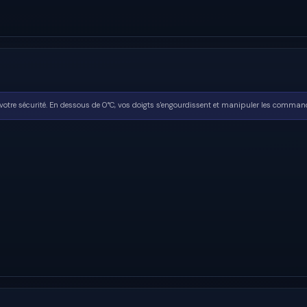
 votre sécurité. En dessous de 0°C, vos doigts s'engourdissent et manipuler les commande