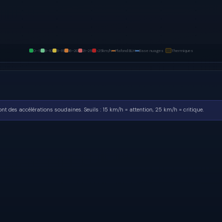
0–5
6–10
11–15
16–20
21–25
>25
km/h
Plafond BLH
Base nuages
Thermiques
sont des accélérations soudaines.
Seuils : 15 km/h = attention, 25 km/h = critique.