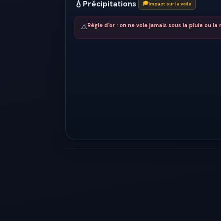
💧
Précipitations
🎓
Impact sur la voile
Règle d'or : on ne vole jamais sous la pluie ou la 
⚠️