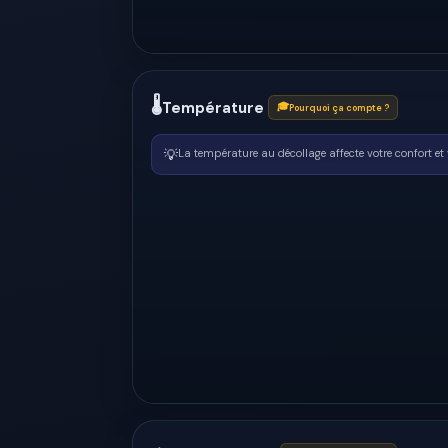
🌡
Température
🎓
Pourquoi ça compte ?
💡
La température au décollage affecte votre confort et