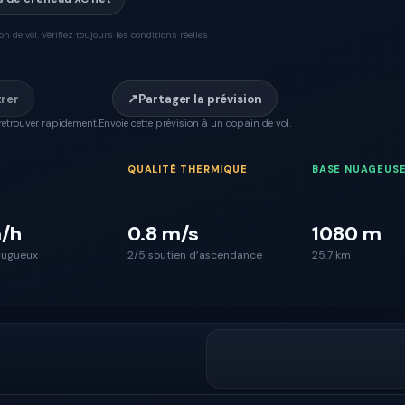
 de vol. Vérifiez toujours les conditions réelles
↗
trer
Partager la prévision
retrouver rapidement.
Envoie cette prévision à un copain de vol.
QUALITÉ THERMIQUE
BASE NUAGEUS
/h
0.8 m/s
1080 m
rugueux
2/5 soutien d’ascendance
25.7 km