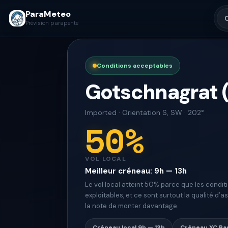
ParaMeteo
Prévision parapente
Conditions acceptables
Gotschnagrat 
Imported
·
Orientation
S, SW · 202°
50
%
VOL LOCAL
Meilleur créneau
:
9h — 13h
Le vol local atteint 50% parce que les condit
exploitables, et ce sont surtout la qualité d
la note de monter davantage.
Créneau local
9h — 13h
Créneau XC
Pa