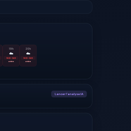
19
h
20
h
☁️
☁️
NO-GO
NO-GO
arrière
arrière
Lancer l'analyse IA