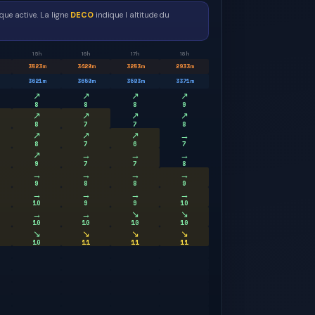
ue active. La ligne
DECO
indique l altitude du
15h
16h
17h
18h
3523
m
3428
m
3253
m
2933
m
3621
m
3658
m
3583
m
3371
m
↗
↗
↗
↗
8
8
8
9
↗
↗
↗
↗
8
7
7
8
↗
↗
↗
→
8
7
6
7
↗
→
→
→
9
7
7
8
→
→
→
→
9
8
8
9
→
→
→
→
10
9
9
10
→
→
↘
↘
10
10
10
10
↘
↘
↘
↘
10
11
11
11