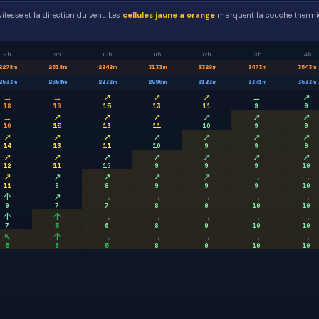
itesse et la direction du vent. Les
cellules jaune a orange
marquent la couche thermiq
8h
9h
10h
11h
12h
13h
14h
2278
m
2518
m
2848
m
3133
m
3328
m
3473
m
3543
m
2533
m
2658
m
2833
m
2996
m
3183
m
3371
m
3533
m
→
→
↗
↗
↗
→
↗
18
16
15
13
11
9
9
→
↗
↗
↗
↗
↗
↗
16
15
13
11
10
9
9
↗
↗
↗
↗
↗
↗
↗
14
13
11
10
9
9
9
↗
↗
↗
↗
↗
↗
↗
12
11
10
9
9
9
10
↗
↗
↗
↗
↗
→
→
11
9
8
9
9
9
10
↑
↗
→
→
→
→
→
9
7
7
8
9
10
10
↑
↑
→
→
→
→
→
7
5
6
8
9
10
10
↖
↑
→
→
→
→
→
5
3
5
8
9
10
10