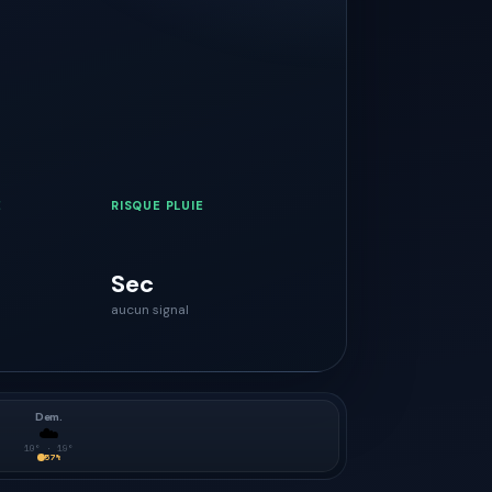
E
RISQUE PLUIE
Sec
aucun signal
Dem.
☁️
10
° ·
19
°
57
%