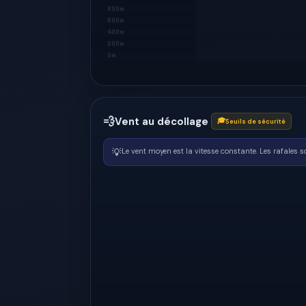
800m
600m
400m
200m
0m
💨
Vent au décollage
🎓
Seuils de sécurité
💡
Le vent moyen est la vitesse constante. Les rafales 