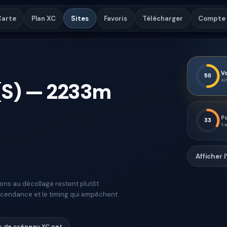
Carte
Plan XC
Sites
Favoris
Télécharger
Compte
Vo
50
si
(S)
—
2233
m
Po
33
ta
Afficher 
ions au décollage restent plutôt
’ascendance et le timing qui empêchent
s de créneau XC net