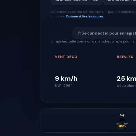
Estimation basée sur les prévisions — pas une autorisation
sur place.
Comment lire les scores
☆
Se connecter pour enregis
Enregistrez cette prévision dans votre compte pour la 
VENT DÉCO
RAFALES
9 km/h
25 km
NW · 296°
déco plus 
Auj.
☁️
9
° ·
18
°
50
%