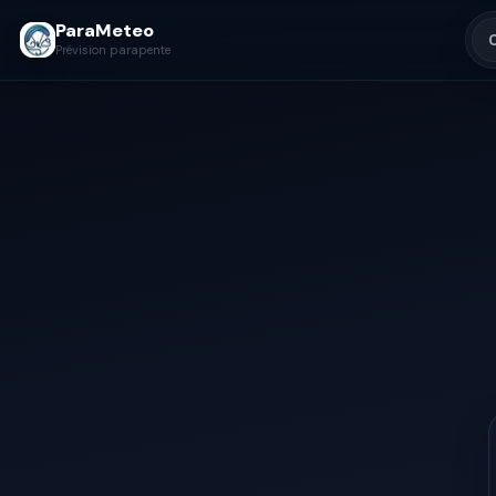
ParaMeteo
Prévision parapente