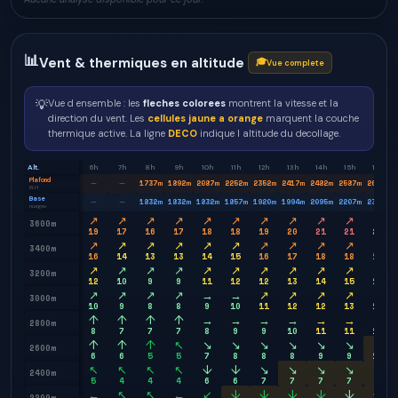
📊
Vent & thermiques en altitude
🎓
Vue complete
💡
Vue d ensemble : les
fleches colorees
montrent la vitesse et la
direction du vent. Les
cellules jaune a orange
marquent la couche
thermique active. La ligne
DECO
indique l altitude du decollage.
Alt.
6h
7h
8h
9h
10h
11h
12h
13h
14h
15h
16h
Plafond
1737
m
1892
m
2087
m
2252
m
2352
m
2417
m
2482
m
2587
m
2682
m
—
—
BLH
Base
1832
m
1832
m
1832
m
1857
m
1920
m
1994
m
2095
m
2207
m
2307
m
—
—
nuages
↗
↗
↗
↗
↗
↗
↗
↗
↗
↗
↗
3600m
19
17
16
17
18
18
19
20
21
21
22
↗
↗
↗
↗
↗
↗
↗
↗
↗
↗
↗
3400m
16
14
13
13
14
15
16
17
18
18
18
↗
↗
↗
↗
↗
↗
↗
↗
↗
↗
↗
3200m
12
10
9
9
11
12
12
13
14
15
15
↗
↗
↗
↗
→
→
↗
↗
↗
↗
→
3000m
10
9
8
8
9
10
11
12
12
13
13
↑
↑
↑
↑
→
→
→
→
→
→
→
2800m
8
7
7
7
8
9
9
10
11
11
11
↑
↑
↑
↖
↘
↘
↘
↘
↘
↘
↘
2600m
6
6
5
5
7
8
8
8
9
9
10
↖
↖
↖
↖
↓
↓
↘
↘
↘
↘
↘
2400m
5
4
4
4
6
6
7
7
7
7
8
←
↖
↖
←
↙
↓
↓
↓
↓
↓
↓
2200m