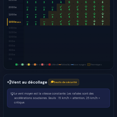
3
3
3
3
4
5
5
5
5
6
7
←
←
←
←
↙
↙
↙
↓
↓
↓
↓
2000m
2
2
2
2
4
4
5
4
4
5
6
←
←
←
←
↙
↙
↓
↓
↓
↓
↓
1800m
2
2
2
3
4
4
5
5
5
6
7
←
←
←
←
↙
↙
↓
↓
↓
↓
↓
1600m
DECO
2
3
3
3
4
5
5
5
6
7
8
1400m
1200m
1000m
800m
600m
400m
200m
0m
0–5
6–10
11–15
16–20
21–25
>25
km/h
Plafond BLH
Base nuages
Thermiques
💨
Vent au décollage
🎓
Seuils de sécurité
💡
Le vent moyen est la vitesse constante. Les rafales sont des
accélérations soudaines.
Seuils : 15 km/h = attention, 25 km/h =
critique.