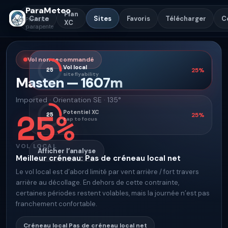
ParaMeteo
Plan
Carte
Sites
Favoris
Télécharger
C
Prévision
XC
parapente
Vol non recommandé
Vol local
25
25
%
site flyability
Masten
—
1607
m
Imported
·
Orientation
SE · 135°
25
%
Potentiel XC
25
25
%
tap to focus
VOL LOCAL
Afficher l’analyse
Meilleur créneau
:
Pas de créneau local net
Le vol local est d’abord limité par vent arrière / fort travers
arrière au décollage. En dehors de cette contrainte,
certaines périodes restent volables, mais la journée n’est pas
franchement confortable.
Créneau local
Pas de créneau local net