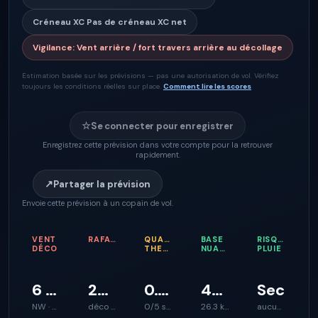
Créneau XC
Pas de créneau XC net
Vigilance
:
Vent arrière / fort travers arrière au décollage
Estimation basée sur les prévisions — pas une autorisation de vol. Vérifiez
toujours les conditions réelles sur place.
Comment lire les scores
☆
Se connecter pour enregistrer
Enregistrez cette prévision dans votre compte pour la retrouver
rapidement.
↗
Partager la prévision
Envoie cette prévision à un copain de vol.
VENT
RAFALES
QUALITÉ
BASE
RISQUE
DÉCO
THERMIQUE
NUAGEUSE
PLUIE
6 km/h
23 km/h
0.1 m/s
423 m
Sec
NW · 337°
déco plus rugueux
0/5 soutien d’ascendance
26.3 km
aucun signal