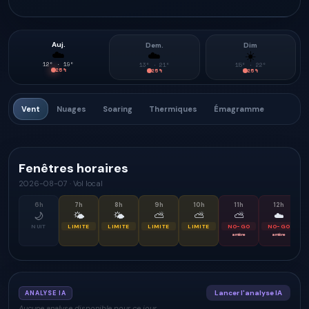
Auj.
Dem.
Dim
☁️
☁️
☀️
12
° ·
19
°
13
° ·
21
°
15
° ·
22
°
25
%
25
%
25
%
Vent
Nuages
Soaring
Thermiques
Émagramme
Fenêtres horaires
2026-08-07
·
Vol local
6
h
7
h
8
h
9
h
10
h
11
h
12
h
🌙
🌤
🌤
⛅
⛅
⛅
☁️
NUIT
LIMITE
LIMITE
LIMITE
LIMITE
NO-GO
NO-GO
arrière
arrière
Lancer l'analyse IA
ANALYSE IA
Aucune analyse disponible pour ce jour.