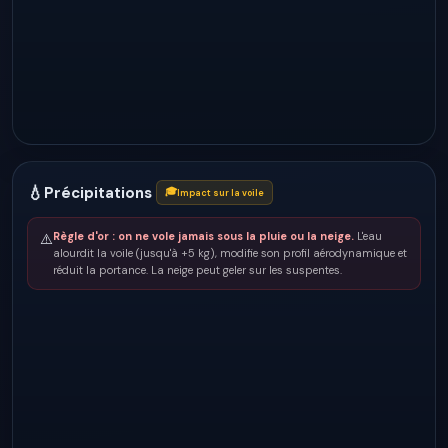
💧
Précipitations
🎓
Impact sur la voile
Règle d'or : on ne vole jamais sous la pluie ou la neige.
L'eau
⚠️
alourdit la voile (jusqu'à +5 kg), modifie son profil aérodynamique et
réduit la portance. La neige peut geler sur les suspentes.