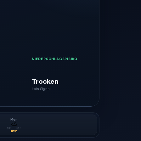
NIEDERSCHLAGSRISIKO
Trocken
kein Signal
Mor.
⛅
13
° ·
21
°
55
%