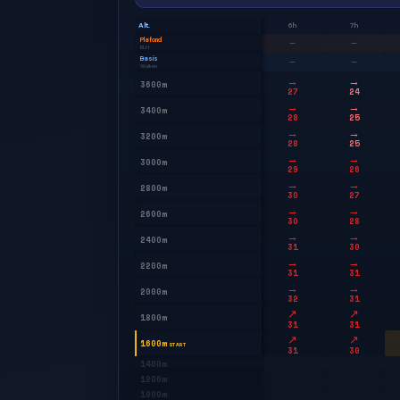
Alt.
6h
7h
Plafond
—
—
BLH
Basis
—
—
Wolken
→
→
3600m
27
24
→
→
3400m
28
25
→
→
3200m
28
25
→
→
3000m
29
26
→
→
2800m
30
27
→
→
2600m
30
28
→
→
2400m
31
30
→
→
2200m
31
31
→
→
2000m
32
31
↗
↗
1800m
31
31
↗
↗
1600m
START
31
30
1400m
1200m
1000m