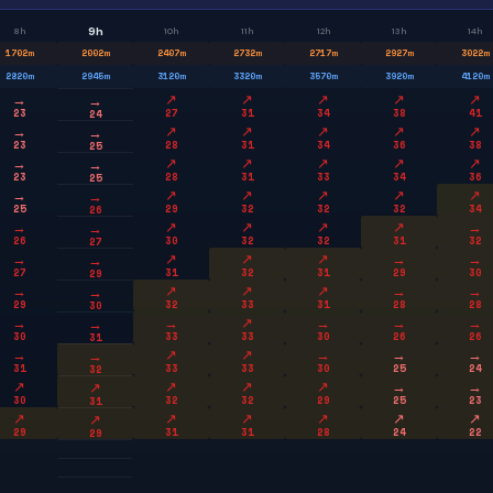
9h
8h
10h
11h
12h
13h
14h
1702
m
2002
m
2407
m
2732
m
2717
m
2927
m
3022
m
2820
m
2945
m
3120
m
3320
m
3570
m
3920
m
4120
m
→
↗
↗
↗
↗
↗
→
23
27
31
34
38
41
24
→
↗
↗
↗
↗
↗
→
23
28
31
34
36
38
25
→
↗
↗
↗
↗
↗
→
23
28
31
33
34
36
25
→
↗
↗
↗
↗
↗
→
25
29
32
32
32
34
26
→
↗
↗
↗
↗
→
→
26
30
32
32
31
32
27
→
↗
↗
↗
→
→
→
27
31
32
31
29
30
29
→
↗
↗
↗
→
→
→
29
32
33
31
28
28
30
→
→
↗
→
→
→
→
30
33
33
30
26
26
31
→
↗
↗
→
→
→
→
31
33
33
30
25
24
32
↗
↗
↗
↗
→
→
↗
30
32
32
29
25
23
31
↗
↗
↗
↗
↗
↗
↗
29
31
31
28
24
22
29