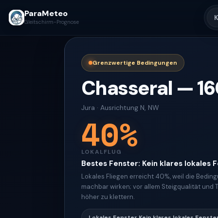
ParaMeteo
K
Gleitschirm-Prognose
Grenzwertige Bedingungen
Chasseral
—
16
Jura
·
Ausrichtung
N, NW
40
%
LOKALFLUG
Bestes Fenster
:
Kein klares lokales 
Lokales Fliegen erreicht 40%, weil die Bedi
machbar wirken; vor allem Steigqualität und 
höher zu klettern.
Lokales Fenster
Kein klares lokales Fenste