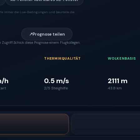
fe immer die Live-Bedingungen und beurteile die
↗
Prognose teilen
 Zugriff.
Schick diese Prognose einem Flugkollegen.
THERMIKQUALITÄT
WOLKENBASIS
m/h
0.5 m/s
2111 m
tart
2/5 Steighilfe
43.8 km