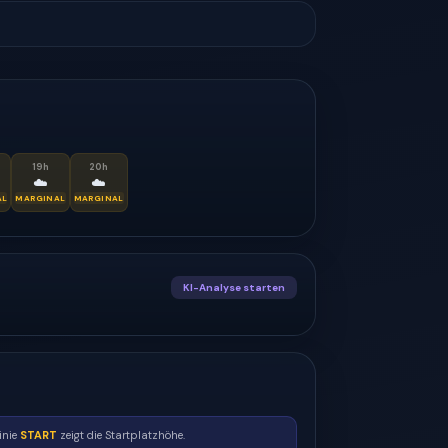
19
h
20
h
☁️
☁️
AL
MARGINAL
MARGINAL
KI-Analyse starten
inie
START
zeigt die Startplatzhöhe.