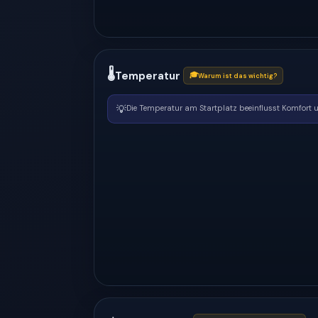
🌡
Temperatur
🎓
Warum ist das wichtig?
💡
Die Temperatur am Startplatz beeinflusst Komfort un