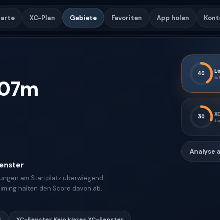
arte
XC-Plan
Gebiete
Favoriten
App holen
Kont
Lo
40
si
07
m
X
30
ta
Analyse 
Fenster
ngungen am Startplatz überwiegend
Timing halten den Score davon ab,
r
XC-Fenster
Kein klares XC-Fenster