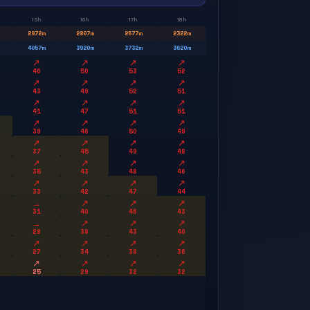
15h
16h
17h
18h
2972
m
2807
m
2577
m
2322
m
4057
m
3920
m
3732
m
3620
m
↗
↗
↗
↗
46
50
53
52
↗
↗
↗
↗
43
49
52
51
↗
↗
↗
↗
41
47
51
51
↗
↗
↗
↗
39
46
50
49
↗
↗
↗
↗
37
45
49
48
↗
↗
↗
↗
35
43
48
46
↗
↗
↗
↗
33
42
47
44
→
↗
↗
↗
31
40
46
43
→
↗
↗
↗
29
38
43
40
↗
↗
↗
↗
27
34
38
36
↗
↗
↗
↗
25
29
32
32