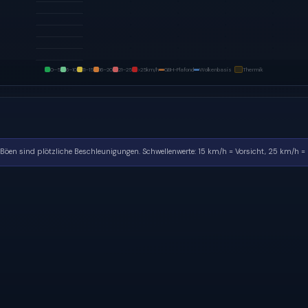
0–5
6–10
11–15
16–20
21–25
>25
km/h
GBH-Plafond
Wolkenbasis
Thermik
. Böen sind plötzliche Beschleunigungen.
Schwellenwerte: 15 km/h = Vorsicht, 25 km/h = k