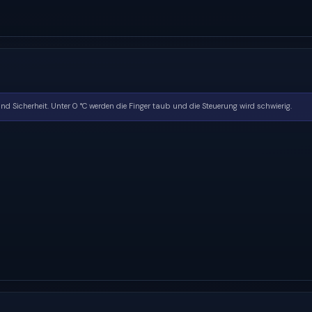
d Sicherheit. Unter 0 °C werden die Finger taub und die Steuerung wird schwierig.