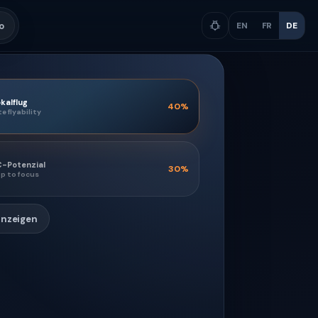
o
EN
FR
DE
kalflug
40
%
te flyability
C-Potenzial
30
%
p to focus
anzeigen