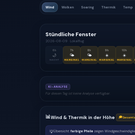
Wind
Wolken
Soaring
Thermik
Temp
Stündliche Fenster
2026-08-09
·
Lokalflug
6
h
7
h
8
h
9
h
10
h
🌙
🌤
🌤
☀️
☀️
NACHT
MARGINAL
MARGINAL
MARGINAL
MARGINAL
KI-ANALYSE
Für diesen Tag ist keine Analyse verfügbar.
📊
Wind & Thermik in der Höhe
🎓
Gesamta
💡
Übersicht:
farbige Pfeile
zeigen Windgeschwindigke