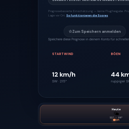
Prognosebasierte Einschätzung — keine Flugfreigabe. Prü
Lage vor Ort.
So funktionieren die Scores
☆
Zum Speichern anmelden
Speichere diese Prognose in deinem Konto für schnellen
STARTWIND
BÖEN
12 km/h
44 k
SW · 215°
ruppiger S
Heute
🌤
11
° ·
24
°
40
%