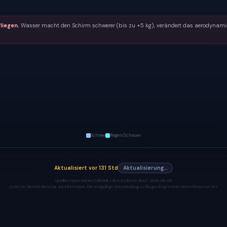
liegen.
Wasser macht den Schirm schwerer (bis zu +5 kg), verändert das aerodynamisc
Schnee
Regen/Schauer
Aktualisiert
vor 131 Std
Aktualisierung…
Quellen:
Open-Meteo (AROME 1.3km, ICON-D2 2km) ·
2026-08-09
⚠️ Dieser Bericht dient nur zur Information. Die endgültige Entscheidung zu fliegen liegt immer beim Piloten vor Ort.