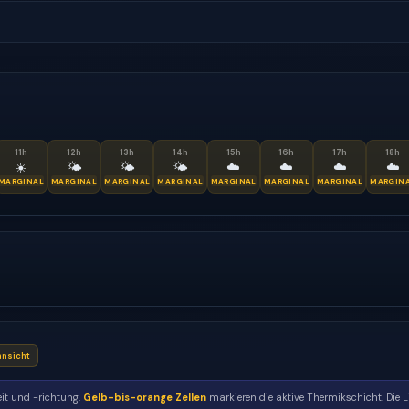
11
h
12
h
13
h
14
h
15
h
16
h
17
h
18
h
☀️
🌤
🌤
🌤
☁️
☁️
☁️
☁️
MARGINAL
MARGINAL
MARGINAL
MARGINAL
MARGINAL
MARGINAL
MARGINAL
MARGIN
nsicht
it und -richtung.
Gelb-bis-orange Zellen
markieren die aktive Thermikschicht. Die L