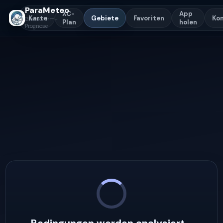
ParaMeteo
XC-
App
Karte
Gebiete
Favoriten
Ko
Gleitschirm-
Plan
holen
Prognose