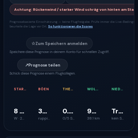
Achtung
:
Rückenwind / starker Wind schräg von hinten am Start
Prognosebasierte Einschätzung — keine Flugfreigabe. Prüfe immer die Live-Bedingu
beurteile die Lage vor Ort.
So funktionieren die Scores
☆
Zum Speichern anmelden
Speichere diese Prognose in deinem Konto für schnellen Zugriff.
↗
Prognose teilen
Schick diese Prognose einem Flugkollegen.
STARTWIND
BÖEN
THERMIKQUALITÄT
WOLKENBASIS
NIEDERSCHLAGSRISIKO
8 km/h
30 km/h
0.0 m/s
966 m
Trocken
W · 291°
ruppiger Start
0/5 Steighilfe
38.1 km
kein Signal