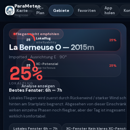
ParaMeteo
XC-
App
Karte
Gebiete
Favoriten
Ko
Gleitschirm-
Plan
holen
Prognose
Fliegen nicht empfohlen
Lokalflug
25
25
%
site flyability
La Berneuse O
—
2015
m
Imported
·
Ausrichtung
E · 90°
25
%
XC-Potenzial
25
25
%
tap to focus
LOKALFLUG
Analyse anzeigen
Bestes Fenster
:
6h — 7h
Lokales Fliegen wird zuerst durch Rückenwind / starker Wind schr
hinten am Startplatz begrenzt. Abgesehen von dieser Einschränku
wirken einzelne Phasen noch fliegbar, aber der Tag ist insgesamt ni
wirklich komfortabel.
Lokales Fenster
6h — 7h
XC-Fenster
Kein klares XC-Fenster