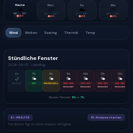
Heute
Mor.
So
Mo
🌤
⛅
☁️
⛅
10
° ·
19
°
11
° ·
21
°
9
° ·
20
°
10
° ·
17
°
25
%
25
%
25
%
25
%
Wind
Wolken
Soaring
Thermik
Temp
Stündliche Fenster
2026-08-07
·
Lokalflug
6
h
7
h
8
h
9
h
10
h
11
h
12
h
🌙
🌤
🌤
🌤
🌤
🌤
🌤
NACHT
GO
MARGINAL
NO-GO
NO-GO
NO-GO
NO-GO
Rückenwind
Rückenwind
Rückenwind
Rückenwind
Bestes Fenster:
6h
—
7h
KI-Analyse starten
KI-ANALYSE
Für diesen Tag ist keine Analyse verfügbar.