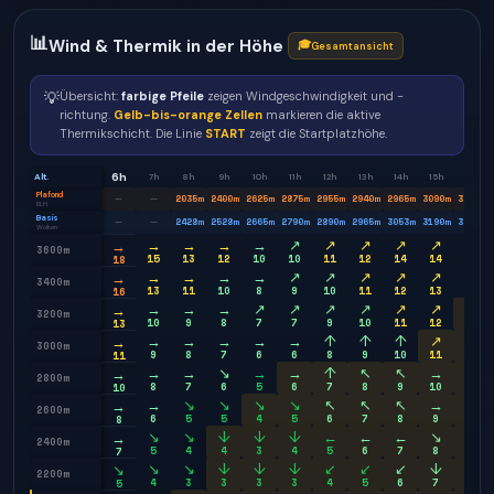
📊
Wind & Thermik in der Höhe
🎓
Gesamtansicht
💡
Übersicht:
farbige Pfeile
zeigen Windgeschwindigkeit und -
richtung.
Gelb-bis-orange Zellen
markieren die aktive
Thermikschicht. Die Linie
START
zeigt die Startplatzhöhe.
6h
Alt.
7h
8h
9h
10h
11h
12h
13h
14h
15h
16h
Plafond
2035
m
2400
m
2625
m
2875
m
2955
m
2940
m
2965
m
3090
m
3235
m
—
—
BLH
Basis
2428
m
2528
m
2665
m
2790
m
2890
m
2965
m
3053
m
3190
m
3315
m
—
—
Wolken
→
→
→
→
↗
↗
↗
↗
↗
↗
→
3600m
15
13
12
10
10
11
12
14
14
14
18
→
→
→
→
↗
↗
↗
↗
↗
↗
→
3400m
13
11
10
8
9
10
11
12
13
13
16
→
→
→
↗
↗
↗
↗
↗
↗
↗
→
3200m
10
9
8
7
7
9
10
11
12
12
13
→
→
→
→
→
↑
↑
↑
↗
↗
→
3000m
9
8
7
6
6
8
9
10
11
11
11
→
→
↘
→
→
↑
↖
↖
→
→
→
2800m
8
7
6
5
6
7
8
9
10
11
10
→
↘
↘
↘
↘
↖
↖
↖
→
→
→
2600m
6
5
5
4
5
6
7
8
9
11
8
↘
↘
↓
↓
↓
←
←
←
↘
↘
→
2400m
5
4
4
3
4
5
6
7
8
11
7
↘
↘
↓
↓
↓
↙
↙
↙
↓
↘
↘
2200m
4
3
3
3
3
4
5
6
7
10
5