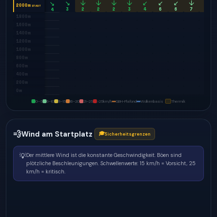
↘
↓
↓
↓
↓
↙
↙
↙
↓
↘
↘
2000m
START
3
2
2
2
3
4
6
6
7
11
4
1800m
1600m
1400m
1200m
1000m
800m
600m
400m
200m
0m
0–5
6–10
11–15
16–20
21–25
>25
km/h
GBH-Plafond
Wolkenbasis
Thermik
💨
Wind am Startplatz
🎓
Sicherheitsgrenzen
💡
Der mittlere Wind ist die konstante Geschwindigkeit. Böen sind
plötzliche Beschleunigungen.
Schwellenwerte: 15 km/h = Vorsicht, 25
km/h = kritisch.