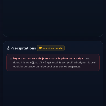
💧
Précipitations
🎓
Impact sur la voile
Règle d'or : on ne vole jamais sous la pluie ou la neige.
L'eau
⚠️
alourdit la voile (jusqu'à +5 kg), modifie son profil aérodynamique et
réduit la portance. La neige peut geler sur les suspentes.