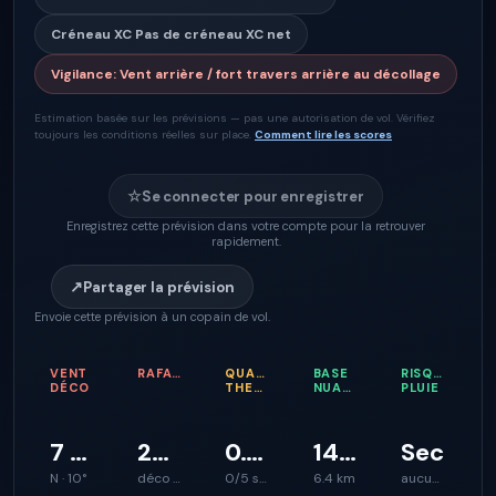
Créneau XC
Pas de créneau XC net
Vigilance
:
Vent arrière / fort travers arrière au décollage
Estimation basée sur les prévisions — pas une autorisation de vol. Vérifiez
toujours les conditions réelles sur place.
Comment lire les scores
☆
Se connecter pour enregistrer
Enregistrez cette prévision dans votre compte pour la retrouver
rapidement.
↗
Partager la prévision
Envoie cette prévision à un copain de vol.
VENT
RAFALES
QUALITÉ
BASE
RISQUE
DÉCO
THERMIQUE
NUAGEUSE
PLUIE
7 km/h
27 km/h
0.1 m/s
143 m
Sec
N · 10°
déco plus rugueux
0/5 soutien d’ascendance
6.4 km
aucun signal