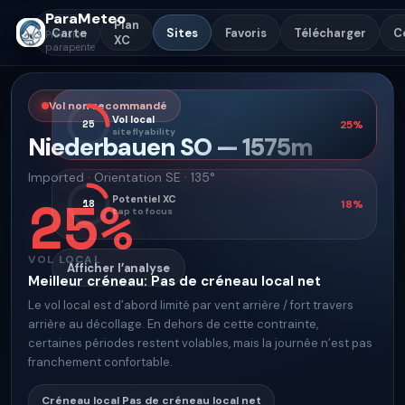
ParaMeteo
Plan
Carte
Sites
Favoris
Télécharger
C
Prévision
XC
parapente
Vol non recommandé
Vol local
25
25
%
site flyability
Niederbauen SO
—
1575
m
Imported
·
Orientation
SE · 135°
25
%
Potentiel XC
18
18
%
tap to focus
VOL LOCAL
Afficher l’analyse
Meilleur créneau
:
Pas de créneau local net
Le vol local est d’abord limité par vent arrière / fort travers
arrière au décollage. En dehors de cette contrainte,
certaines périodes restent volables, mais la journée n’est pas
franchement confortable.
Créneau local
Pas de créneau local net