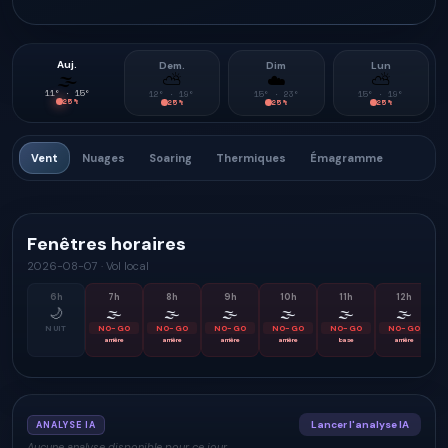
Auj.
Dem.
Dim
Lun
🌫
⛅
☁️
⛅
11
° ·
15
°
12
° ·
19
°
15
° ·
23
°
15
° ·
19
°
25
%
25
%
25
%
25
%
Vent
Nuages
Soaring
Thermiques
Émagramme
Fenêtres horaires
2026-08-07
·
Vol local
6
h
7
h
8
h
9
h
10
h
11
h
12
h
🌙
🌫
🌫
🌫
🌫
🌫
🌫
NUIT
NO-GO
NO-GO
NO-GO
NO-GO
NO-GO
NO-GO
arrière
arrière
arrière
arrière
base
arrière
Lancer l'analyse IA
ANALYSE IA
Aucune analyse disponible pour ce jour.