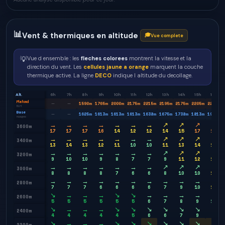
📊
Vent & thermiques en altitude
🎓
Vue complete
💡
Vue d ensemble : les
fleches colorees
montrent la vitesse et la
direction du vent. Les
cellules jaune a orange
marquent la couche
thermique active. La ligne
DECO
indique l altitude du decollage.
Alt.
6h
7h
8h
9h
10h
11h
12h
13h
14h
15h
16h
Plafond
1590
m
1765
m
2000
m
2175
m
2215
m
2195
m
2175
m
2205
m
2240
m
—
—
BLH
Base
1625
m
1613
m
1613
m
1613
m
1638
m
1675
m
1738
m
1813
m
1938
m
—
—
nuages
→
→
→
→
→
→
→
↗
↗
↗
↗
3600m
17
17
17
16
14
12
12
14
15
17
19
→
→
→
→
→
→
→
↗
↗
↗
↗
3400m
13
14
13
12
11
10
10
11
13
14
15
→
→
→
→
→
→
→
↗
↗
↗
↗
3200m
9
10
10
9
8
7
7
9
11
12
12
→
→
→
→
→
→
→
↗
↗
↗
→
3000m
8
8
8
8
7
6
6
8
10
10
11
→
→
→
→
→
→
→
→
→
→
→
2800m
7
7
7
6
6
6
6
7
9
10
11
↘
→
→
→
↘
↘
→
→
→
→
→
2600m
5
5
5
5
5
5
6
7
8
9
10
↘
→
→
→
↘
↘
↘
↘
↘
↘
↘
2400m
4
4
4
4
4
5
6
6
7
9
9
↘
→
→
→
↘
↘
↘
↘
↘
↘
↘
2200m