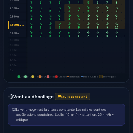
3
2
3
2
3
4
5
6
7
8
9
↘
→
→
↘
↘
↘
↘
↓
↘
↘
↘
2000m
2
2
2
2
3
4
5
6
7
8
9
↘
↘
↘
↓
↓
↓
↓
↓
↓
↓
↓
1800m
3
2
1
2
3
5
6
7
8
9
10
↘
↘
↓
↙
↓
↓
↓
↓
↓
↓
↓
1600m
DECO
4
2
1
3
4
5
6
8
9
10
10
↘
↘
↓
↙
↙
↓
↓
↓
↓
↓
↓
1400m
4
2
2
3
4
6
7
8
8
9
10
1200m
1000m
800m
600m
400m
200m
0m
0–5
6–10
11–15
16–20
21–25
>25
km/h
Plafond BLH
Base nuages
Thermiques
💨
Vent au décollage
🎓
Seuils de sécurité
💡
Le vent moyen est la vitesse constante. Les rafales sont des
accélérations soudaines.
Seuils : 15 km/h = attention, 25 km/h =
critique.