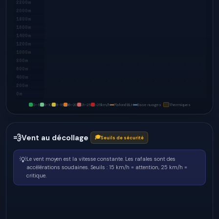
2200m
2000m
1800m
1600m
1400m
1200m
1000m
800m
600m
400m
200m
0m
0–5
6–10
11–15
16–20
21–25
>25
km/h
Plafond BLH
Base nuages
Thermiques
💨
Vent au décollage
🎓
Seuils de sécurité
💡
Le vent moyen est la vitesse constante. Les rafales sont des
accélérations soudaines.
Seuils : 15 km/h = attention, 25 km/h =
critique.