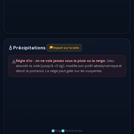
💧
Précipitations
🎓
Impact sur la voile
Règle d'or : on ne vole jamais sous la pluie ou la neige.
L'eau
⚠️
alourdit la voile (jusqu'à +5 kg), modifie son profil aérodynamique et
réduit la portance. La neige peut geler sur les suspentes.
Neige
Pluie/Averses