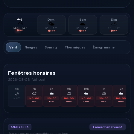
Auj.
Dem.
Sam
Dim
⛅
🌤
☁️
⛅
11
° ·
16
°
9
° ·
17
°
9
° ·
14
°
9
° ·
17
°
25
%
25
%
25
%
25
%
Vent
Nuages
Soaring
Thermiques
Émagramme
Fenêtres horaires
2026-08-06
·
Vol local
6
h
7
h
8
h
9
h
10
h
11
h
12
h
🌙
⛅
☁️
⛅
☁️
⛅
☁️
NUIT
NO-GO
NO-GO
NO-GO
NO-GO
NO-GO
NO-GO
base
base
arrière
arrière
arrière
arrière
Lancer l'analyse IA
ANALYSE IA
Aucune analyse disponible pour ce jour.