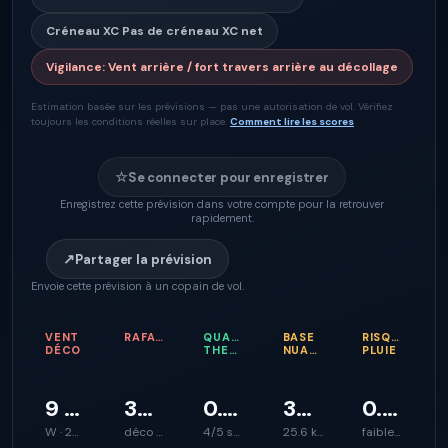
Créneau XC
Pas de créneau XC net
Vigilance
:
Vent arrière / fort travers arrière au décollage
Estimation basée sur les prévisions — pas une autorisation de vol. Vérifiez
toujours les conditions réelles sur place.
Comment lire les scores
☆
Se connecter pour enregistrer
Enregistrez cette prévision dans votre compte pour la retrouver
rapidement.
↗
Partager la prévision
Envoie cette prévision à un copain de vol.
VENT
RAFALES
QUALITÉ
BASE
RISQUE
DÉCO
THERMIQUE
NUAGEUSE
PLUIE
9 km/h
37 km/h
0.6 m/s
323 m
0.3 mm/h
W · 281°
déco plus rugueux
4/5 soutien d’ascendance
25.6 km
faibles averses possibles