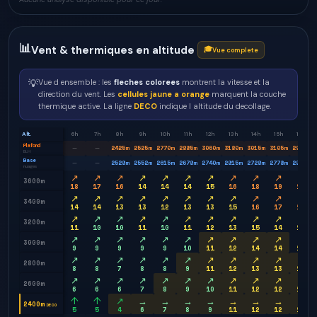
📊
Vent & thermiques en altitude
🎓
Vue complete
💡
Vue d ensemble : les
fleches colorees
montrent la vitesse et la
direction du vent. Les
cellules jaune a orange
marquent la couche
thermique active. La ligne
DECO
indique l altitude du decollage.
Alt.
6h
7h
8h
9h
10h
11h
12h
13h
14h
15h
16h
Plafond
2425
m
2525
m
2770
m
2885
m
3060
m
3180
m
3015
m
3105
m
2975
m
—
—
BLH
Base
2528
m
2552
m
2615
m
2678
m
2740
m
2815
m
2728
m
2778
m
2815
m
—
—
nuages
↗
↗
↗
↗
↗
↗
↗
↗
↗
↗
↗
3600m
18
17
16
14
14
14
15
16
18
19
19
↗
↗
↗
↗
↗
↗
↗
↗
↗
↗
↗
3400m
14
14
13
13
12
13
13
15
16
17
17
↗
↗
↗
↗
↗
↗
↗
↗
↗
↗
↗
3200m
11
10
10
11
10
11
12
13
15
14
14
↗
↗
↗
↗
↗
↗
↗
↗
↗
↗
↗
3000m
9
9
9
9
9
10
11
12
14
14
13
↗
↗
↗
↗
↗
↗
↗
↗
↗
↗
↗
2800m
8
8
7
8
8
9
11
12
13
13
13
↗
↗
↗
↗
↗
↗
↗
↗
↗
↗
→
2600m
6
6
6
7
8
9
10
11
12
12
12
↑
↑
↗
→
→
→
→
→
→
→
→
2400m
DECO
5
5
4
6
7
8
9
11
12
12
12