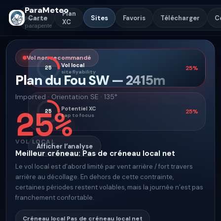
ParaMeteo
Plan
Carte
Sites
Favoris
Télécharger
C
Prévision
XC
parapente
Vol non recommandé
Vol local
25
25
%
site flyability
Plan du Fou SW
—
2415
m
Imported
·
Orientation
SE · 135°
25
%
Potentiel XC
25
25
%
tap to focus
VOL LOCAL
Afficher l’analyse
Meilleur créneau
:
Pas de créneau local net
Le vol local est d’abord limité par vent arrière / fort travers
arrière au décollage. En dehors de cette contrainte,
certaines périodes restent volables, mais la journée n’est pas
franchement confortable.
Créneau local
Pas de créneau local net