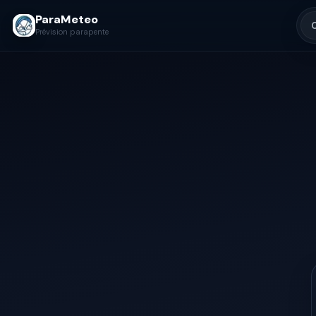
ParaMeteo
Prévision parapente